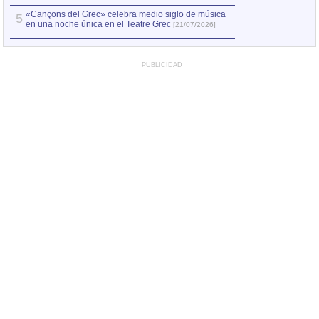
«Cançons del Grec» celebra medio siglo de música
5
en una noche única en el Teatre Grec
[21/07/2026]
PUBLICIDAD