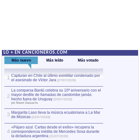
LO + EN CANCIONEROS.COM
Más nuevo
Más leído
Más votado
Capturan en Chile al último exmilitar condenado por
Capturan en Chile
1
1
el asesinato de Víctor Jara
el asesinato de Ví
[27/07/2026]
La comparsa Bantú celebra su 10º aniversario con el
mayor desfile de llamadas de candombe jamás
2
hecho fuera de Uruguay
[25/07/2026]
por Manel Gausachs
Margarita Laso lleva la música ecuatoriana a La Mar
3
de Músicas
[22/07/2026]
«Pájaro azul. Cartas desde el exilio» recupera la
4
correspondencia inédita de Mercedes Sosa durante
la dictadura argentina
[21/07/2026]