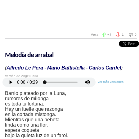
Vota:
+
4
-
1
0
Melodía de arrabal
(
Alfredo Le Pera
-
Mario Battistella
-
Carlos Gardel
)
Versión de Ángel Parra
Ver más versiones
Barrio plateado por la Luna,
rumores de milonga
es toda tu fortuna.
Hay un fuelle que rezonga
en la cortada mistonga.
Mientras que una pebeta
linda como una flor,
espera coqueta
bajo la quieta luz de un farol.