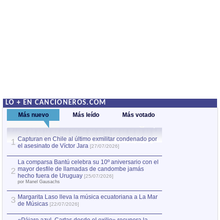
LO + EN CANCIONEROS.COM
Más nuevo
Más leído
Más votado
Capturan en Chile al último exmilitar condenado por
La comparsa Bantú
1
el asesinato de Víctor Jara
mayor desfile de
1
[27/07/2026]
hecho fuera de U
por Manel Gausachs
La comparsa Bantú celebra su 10º aniversario con el
mayor desfile de llamadas de candombe jamás
2
Capturan en Chile
2
hecho fuera de Uruguay
[25/07/2026]
el asesinato de Ví
por Manel Gausachs
Margarita Laso lleva la música ecuatoriana a La Mar
3
de Músicas
[22/07/2026]