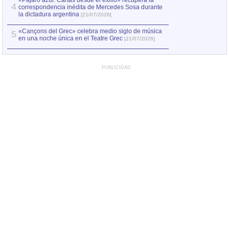
«Pájaro azul. Cartas desde el exilio» recupera la
4
correspondencia inédita de Mercedes Sosa durante
la dictadura argentina
[21/07/2026]
«Cançons del Grec» celebra medio siglo de música
5
en una noche única en el Teatre Grec
[21/07/2026]
PUBLICIDAD