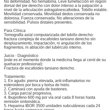
No deformidad. No hematoma. Leve tumefacción en región
dorsal del pie derecho con dolor intenso a la palpación a
nivel de la articulación astragaloescafoidea. Tobillo estable.
Movilidad conservada. Movilidad dedos conservada no
dolorosa. Fuerza conservada. No alteraciones de la
sensibilidad. Pulsos distales presentes.
Para Clínica
Tomografía axial computarizada del tobillo derecho:
fractura compleja de escafoides tarsiano derecho sin
desplazamiento, impactación, ni angulación de los
fragmentos, ni ablación del tubérculo interno.
Juicio - Diagnóstico
(este es el momento donde la medicina llega al cenit de su
quehacer profesional):
Fractura de escafoides tarsiano derecho.
Tratamiento:
1. En agudo: pierna elevada, anti-inflamatorios no
esteroideos por boca y bolsa de hielo.
2. Caminará con ayuda de bastones.
3. Carga parcial progresiva.
4. Ibuprofeno 600 mg por vía oral cada 8 horas hasta
remisión sintomática.
5. Heparina IBOR 3500 unidades subcutáneas cada 24
horas hasta comenzar apoyo.