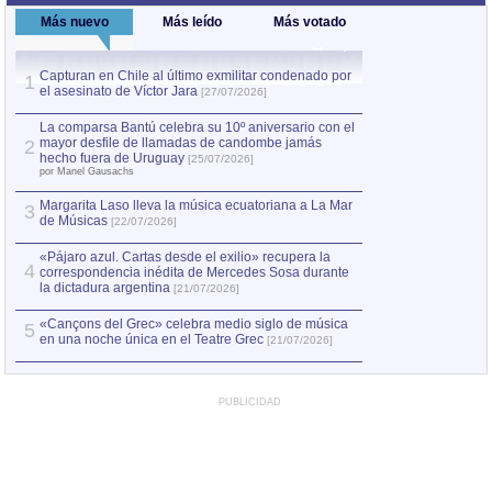
Más nuevo
Más leído
Más votado
Capturan en Chile al último exmilitar condenado por
La comparsa Bantú
1
el asesinato de Víctor Jara
mayor desfile de
1
[27/07/2026]
hecho fuera de U
por Manel Gausachs
La comparsa Bantú celebra su 10º aniversario con el
mayor desfile de llamadas de candombe jamás
2
Capturan en Chile
2
hecho fuera de Uruguay
[25/07/2026]
el asesinato de Ví
por Manel Gausachs
Margarita Laso lleva la música ecuatoriana a La Mar
3
de Músicas
[22/07/2026]
«Pájaro azul. Cartas desde el exilio» recupera la
4
correspondencia inédita de Mercedes Sosa durante
la dictadura argentina
[21/07/2026]
«Cançons del Grec» celebra medio siglo de música
5
en una noche única en el Teatre Grec
[21/07/2026]
PUBLICIDAD