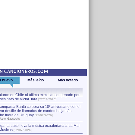
EN CANCIONEROS.COM
s nuevo
Más leído
Más votado
turan en Chile al último exmilitar condenado por
La comparsa Bantú celebra s
asesinato de Víctor Jara
mayor desfile de llamadas
1
[27/07/2026]
hecho fuera de Uruguay
[25
comparsa Bantú celebra su 10º aniversario con el
por Manel Gausachs
or desfile de llamadas de candombe jamás
Capturan en Chile al último
2
ho fuera de Uruguay
[25/07/2026]
el asesinato de Víctor Jara
[
Manel Gausachs
garita Laso lleva la música ecuatoriana a La Mar
Margarita Laso lleva la mús
3
Músicas
de Músicas
[22/07/2026]
[22/07/2026]