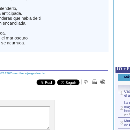
tenderlo,
a anticipada.
nderás que habla de ti
n encandilada.
uca.
 el mar oscuro
z se acurruca.
LO + 
20626/0/noctiluca-jorge-drexler
Má
Cap
1
el 
La 
may
2
hec
por 
Mar
3
de 