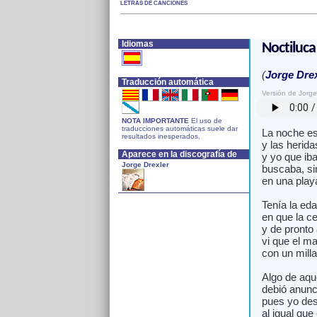
LETRAS DE CANCIONES
Idiomas
Noctiluca
(
Jorge Drex
Traducción automática
Versión de Jorge
NOTA IMPORTANTE
El uso de
traducciones automáticas suele dar
La noche es
resultados inesperados.
y las herida
Aparece en la discografía de
y yo que iba
Jorge Drexler
buscaba, si
en una playa
Tenía la eda
en que la c
y de pronto 
vi que el ma
con un milla
Algo de aq
debió anunc
pues yo de
al igual que