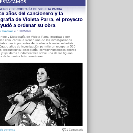
DESTACAMOS
NERO Y DISCOGRAFÍA DE VIOLETA PARRA
e años del cancionero y la
grafía de Violeta Parra, el proyecto
yudó a ordenar su obra
r Pintanel
el 13/07/2026
nero y Discografía de Violeta Parra, impulsado por
ros.com, continúa siendo una de las investigaciones
ales más importantes dedicadas a la universal artista
Cuatro años de investigación permitieron recuperar 520
, reconstruir su discografía, corregir numerosos errores
s y fijar datos fundamentales sobre una de las figuras
es de la música latinoamericana.
ulo completo
1 Comentario