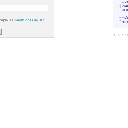
«Pá
4
cor
la 
«Ca
5
cepto las
condiciones de uso
en 
PUBLICID