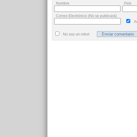
Nombre
País
Correo Electrónico (No se publicará)
A
No soy un robot