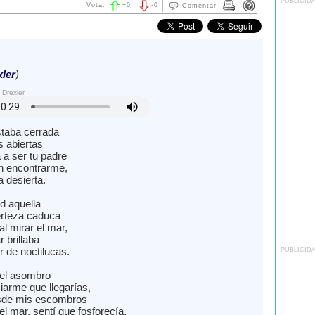
PUBLICID
Vota:
+
0
-
0
Comentar
ler
)
 Drexler
taba cerrada
s abiertas
 a ser tu padre
n encontrarme,
 desierta.
d aquella
erteza caduca
al mirar el mar,
r brillaba
r de noctilucas.
PUBLICID
uel asombro
iarme que llegarías,
sde mis escombros
 el mar, sentí que fosforecía.