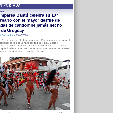
EN PORTADA
MBE
mparsa Bantú celebra su 10º
rsario con el mayor desfile de
adas de candombe jamás hecho
a de Uruguay
l Gausachs
el 25/07/2026
o 18 de julio de 2026 se reunieron 11 comparsas de todo el
o español en la pequeña localidad de Palau-Solità i
s, a 25 km de Barcelona. Una concentración carnavalera
 que finalizó con un concierto de todo un referente de este
usical afrouruguayo, Eduardo Da Luz.