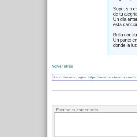
Supe, sin en
de tu alegrí
Un día ente
esta canció
Brilla noctil
Un punto en
donde la lu
Volver atrás
Para citar esta página:
https://www.cancioneros.com/nc/
Escribe tu comentario