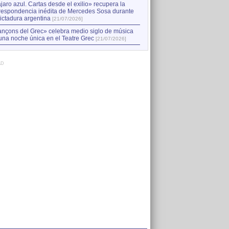
jaro azul. Cartas desde el exilio» recupera la
respondencia inédita de Mercedes Sosa durante
dictadura argentina
[21/07/2026]
nçons del Grec» celebra medio siglo de música
una noche única en el Teatre Grec
[21/07/2026]
AD