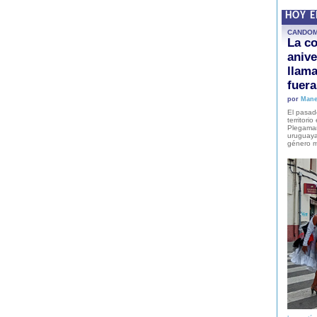
HOY 
CANDO
La co
anive
llam
fuer
por
Mane
El pasad
territori
Plegaman
uruguaya
género m