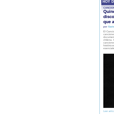
HOY 
CANCIO
Quinc
disco
que a
por
Xavie
El Cancio
cancione
document
chilena. 
canciones
histórico
esencial
Leer artíc