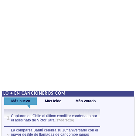
LO + EN CANCIONEROS.COM
Más nuevo
Más leído
Más votado
Capturan en Chile al último exmilitar condenado por
La comparsa Bantú
1
el asesinato de Víctor Jara
mayor desfile de
1
[27/07/2026]
hecho fuera de U
por Manel Gausachs
La comparsa Bantú celebra su 10º aniversario con el
mayor desfile de llamadas de candombe jamás
2