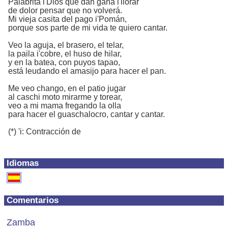
Palabrita i'Dios que dan gana i'llorar
de dolor pensar que no volverá.
Mi vieja casita del pago i'Pomán,
porque sos parte de mi vida te quiero cantar.
Veo la aguja, el brasero, el telar,
la paila i'cobre, el huso de hilar,
y en la batea, con puyos tapao,
está leudando el amasijo para hacer el pan.
Me veo chango, en el patio jugar
al caschi moto mirarme y torear,
veo a mi mama fregando la olla
para hacer el guaschalocro, cantar y cantar.
(*) 'i: Contracción de
Idiomas
Comentarios
Zamba