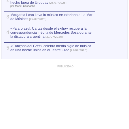
Capturan en Chile
2
hecho fuera de Uruguay
[25/07/2026]
el asesinato de Ví
por Manel Gausachs
Margarita Laso lleva la música ecuatoriana a La Mar
3
de Músicas
[22/07/2026]
«Pájaro azul. Cartas desde el exilio» recupera la
4
correspondencia inédita de Mercedes Sosa durante
la dictadura argentina
[21/07/2026]
«Cançons del Grec» celebra medio siglo de música
5
en una noche única en el Teatre Grec
[21/07/2026]
PUBLICIDAD