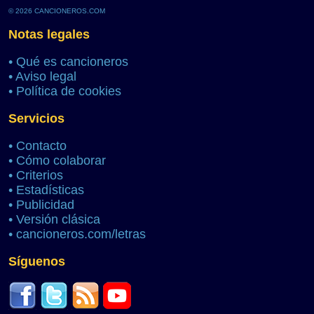
© 2026 CANCIONEROS.COM
Notas legales
•
Qué es cancioneros
•
Aviso legal
•
Política de cookies
Servicios
•
Contacto
•
Cómo colaborar
•
Criterios
•
Estadísticas
•
Publicidad
•
Versión clásica
•
cancioneros.com/letras
Síguenos