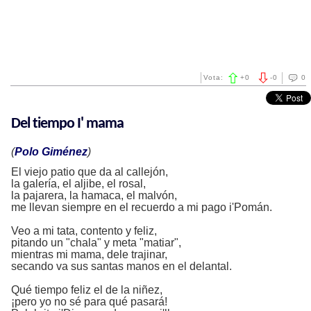
Vota:
+
0
-
0
0
Del tiempo I' mama
(
Polo Giménez
)
El viejo patio que da al callejón,
la galería, el aljibe, el rosal,
la pajarera, la hamaca, el malvón,
me llevan siempre en el recuerdo a mi pago i'Pomán.
Veo a mi tata, contento y feliz,
pitando un "chala" y meta "matiar",
mientras mi mama, dele trajinar,
secando va sus santas manos en el delantal.
Qué tiempo feliz el de la niñez,
¡pero yo no sé para qué pasará!