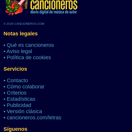
© 2026 CANCIONEROS.COM
Notas legales
•
Qué es cancioneros
•
Aviso legal
•
Política de cookies
Servicios
•
Contacto
•
Cómo colaborar
•
Criterios
•
Estadísticas
•
Publicidad
•
Versión clásica
•
cancioneros.com/letras
Síguenos