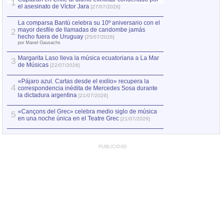
1
el asesinato de Víctor Jara
mayor desfile de
1
[27/07/2026]
hecho fuera de U
por Manel Gausachs
La comparsa Bantú celebra su 10º aniversario con el
mayor desfile de llamadas de candombe jamás
2
Capturan en Chile
2
hecho fuera de Uruguay
[25/07/2026]
el asesinato de Ví
por Manel Gausachs
Margarita Laso lleva la música ecuatoriana a La Mar
3
de Músicas
[22/07/2026]
«Pájaro azul. Cartas desde el exilio» recupera la
4
correspondencia inédita de Mercedes Sosa durante
la dictadura argentina
[21/07/2026]
«Cançons del Grec» celebra medio siglo de música
5
en una noche única en el Teatre Grec
[21/07/2026]
PUBLICIDAD