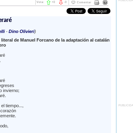
PUBLICID
Vota:
+
0
-
0
Comentar
eraré
lli
-
Dino Olivieri
)
literal de Manuel Forcano de la adaptación al catalán
ero
aré
,
aré
egreses
o invierno;
ré.
l tiempo...,
PUBLICID
 corazón
stemente.
todo,