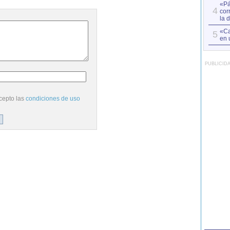
«Pá
4
cor
la 
«Ca
5
en 
PUBLICID
cepto las
condiciones de uso