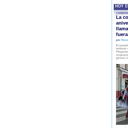
HOY 
CANDO
La co
anive
llam
fuer
por
Mane
El pasad
territori
Plegaman
uruguaya
género m