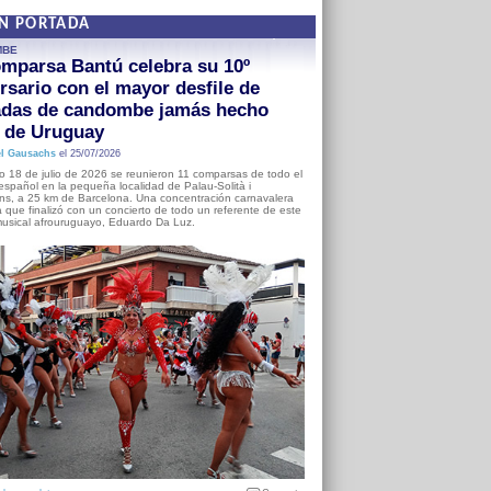
EN PORTADA
MBE
mparsa Bantú celebra su 10º
rsario con el mayor desfile de
adas de candombe jamás hecho
a de Uruguay
l Gausachs
el 25/07/2026
o 18 de julio de 2026 se reunieron 11 comparsas de todo el
o español en la pequeña localidad de Palau-Solità i
s, a 25 km de Barcelona. Una concentración carnavalera
 que finalizó con un concierto de todo un referente de este
usical afrouruguayo, Eduardo Da Luz.