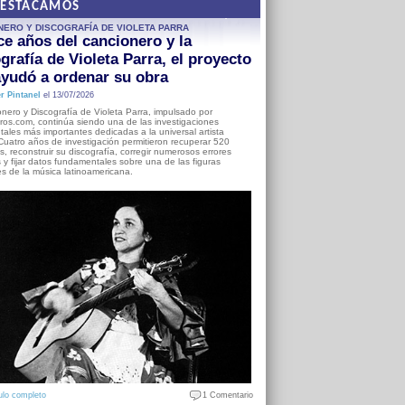
DESTACAMOS
NERO Y DISCOGRAFÍA DE VIOLETA PARRA
e años del cancionero y la
grafía de Violeta Parra, el proyecto
yudó a ordenar su obra
r Pintanel
el 13/07/2026
nero y Discografía de Violeta Parra, impulsado por
ros.com, continúa siendo una de las investigaciones
ales más importantes dedicadas a la universal artista
Cuatro años de investigación permitieron recuperar 520
, reconstruir su discografía, corregir numerosos errores
s y fijar datos fundamentales sobre una de las figuras
es de la música latinoamericana.
ulo completo
1 Comentario