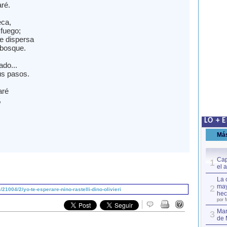
ré.
eca,
 fuego;
e dispersa
 bosque.
do...
us pasos.
aré
,
LO + 
Má
Cap
1
el 
La 
may
2
1004/2/yo-te-esperare-nino-rastelli-dino-olivieri
hec
por 
Mar
3
de 