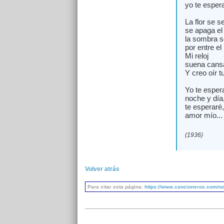
yo te espera
La flor se s
se apaga el
la sombra s
por entre el
Mi reloj
suena cansa
Y creo oír t
Yo te esper
noche y día
te esperaré,
amor mío...
(1936)
Volver atrás
Para citar esta página:
https://www.cancioneros.com/nc/2