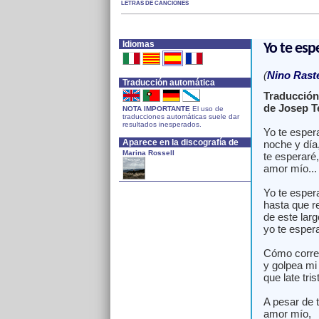
LETRAS DE CANCIONES
Idiomas
Yo te esp
(
Nino Raste
Traducción automática
Traducción 
de Josep T
NOTA IMPORTANTE
El uso de
traducciones automáticas suele dar
resultados inesperados.
Yo te esper
Aparece en la discografía de
noche y día
Marina Rossell
te esperaré,
amor mío...
Yo te esper
hasta que r
de este larg
yo te espera
Cómo corre e
y golpea mi
que late tri
A pesar de 
amor mío,