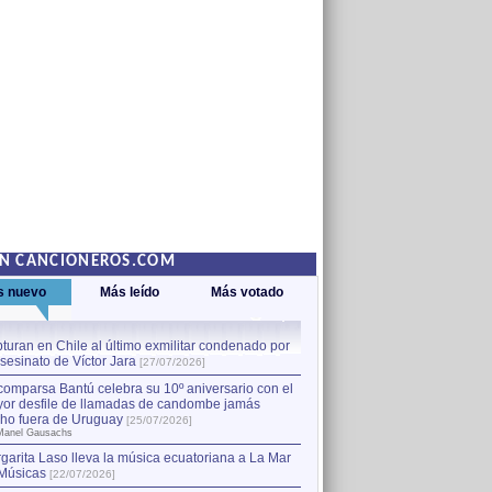
EN CANCIONEROS.COM
s nuevo
Más leído
Más votado
turan en Chile al último exmilitar condenado por
La comparsa Bantú celebra s
asesinato de Víctor Jara
mayor desfile de llamadas
1
[27/07/2026]
hecho fuera de Uruguay
[25
comparsa Bantú celebra su 10º aniversario con el
por Manel Gausachs
or desfile de llamadas de candombe jamás
Capturan en Chile al último
2
ho fuera de Uruguay
[25/07/2026]
el asesinato de Víctor Jara
[
Manel Gausachs
garita Laso lleva la música ecuatoriana a La Mar
Margarita Laso lleva la mús
3
Músicas
de Músicas
[22/07/2026]
[22/07/2026]