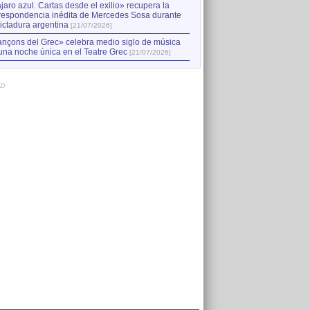
jaro azul. Cartas desde el exilio» recupera la
respondencia inédita de Mercedes Sosa durante
dictadura argentina
[21/07/2026]
nçons del Grec» celebra medio siglo de música
una noche única en el Teatre Grec
[21/07/2026]
AD