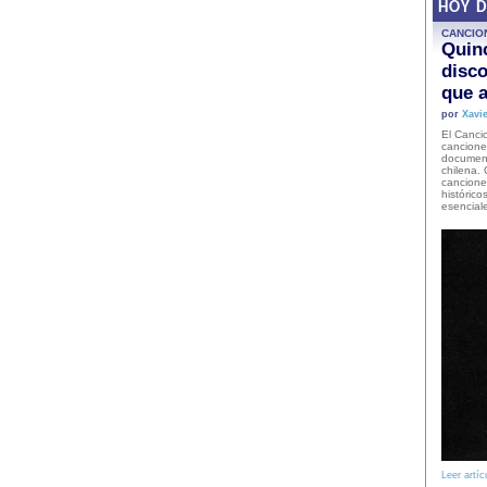
HOY 
CANCIO
Quinc
disco
que a
por
Xavie
El Cancio
cancione
document
chilena. 
canciones
histórico
esencial
Leer artíc