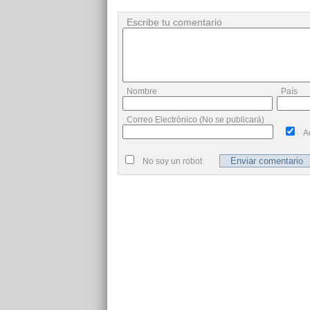
Escribe tu comentario
Nombre
País
Correo Electrónico (No se publicará)
A
No soy un robot