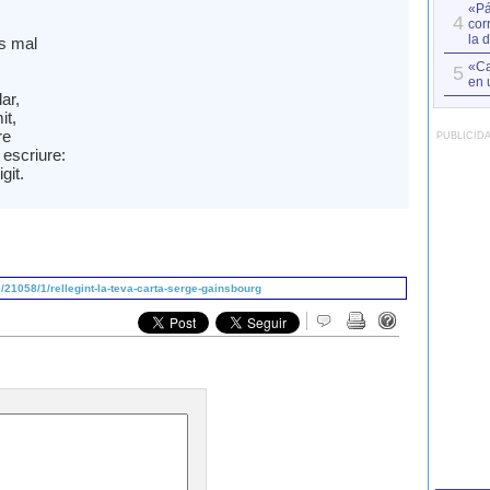
«Pá
4
cor
la 
es mal
«Ca
5
en 
ar,
it,
re
PUBLICID
 escriure:
git.
21058/1/rellegint-la-teva-carta-serge-gainsbourg