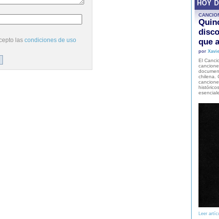
HOY 
CANCIO
Quinc
disco
cepto las
condiciones de uso
que a
por
Xavie
El Cancio
cancione
document
chilena. 
canciones
histórico
esencial
Leer artíc