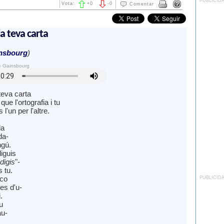
PUBLICID
Vota:
+
0
-
0
Comentar
la teva carta
nsbourg
)
e Gainsbourg
 teva carta
ue l'ortografia i tu
 l'un per l'altre.
da
da-
ngú.
iguis
digis
"-
s tu.
ico
PUBLICID
es d'u-
.
u
au-