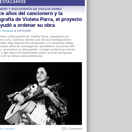
DESTACAMOS
NERO Y DISCOGRAFÍA DE VIOLETA PARRA
e años del cancionero y la
grafía de Violeta Parra, el proyecto
yudó a ordenar su obra
r Pintanel
el 13/07/2026
nero y Discografía de Violeta Parra, impulsado por
ros.com, continúa siendo una de las investigaciones
ales más importantes dedicadas a la universal artista
Cuatro años de investigación permitieron recuperar 520
, reconstruir su discografía, corregir numerosos errores
s y fijar datos fundamentales sobre una de las figuras
es de la música latinoamericana.
ulo completo
1 Comentario