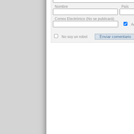
Nombre
País
Correo Electrónico (No se publicará)
A
No soy un robot