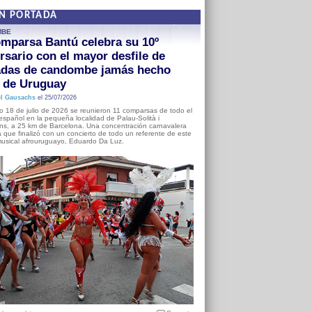
EN PORTADA
MBE
mparsa Bantú celebra su 10º
rsario con el mayor desfile de
adas de candombe jamás hecho
a de Uruguay
l Gausachs
el 25/07/2026
o 18 de julio de 2026 se reunieron 11 comparsas de todo el
o español en la pequeña localidad de Palau-Solità i
s, a 25 km de Barcelona. Una concentración carnavalera
 que finalizó con un concierto de todo un referente de este
usical afrouruguayo, Eduardo Da Luz.