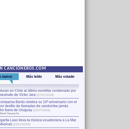
EN CANCIONEROS.COM
s nuevo
Más leído
Más votado
turan en Chile al último exmilitar condenado por
La comparsa Bantú celebra s
asesinato de Víctor Jara
mayor desfile de llamadas
1
[27/07/2026]
hecho fuera de Uruguay
[25
comparsa Bantú celebra su 10º aniversario con el
por Manel Gausachs
or desfile de llamadas de candombe jamás
Capturan en Chile al último
2
ho fuera de Uruguay
[25/07/2026]
el asesinato de Víctor Jara
[
Manel Gausachs
garita Laso lleva la música ecuatoriana a La Mar
Margarita Laso lleva la mús
3
Músicas
de Músicas
[22/07/2026]
[22/07/2026]