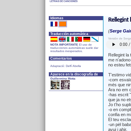
LETRAS DE CANCIONES
Idiomas
Rellegint 
(
Serge Gai
Traducción automática
Versión de Serg
NOTA IMPORTANTE
El uso de
traducciones automáticas suele dar
resultados inesperados.
Rellegint la
Comentarios
me n'adono q
no esteu fets
Adaptació: Delfí Abella
Aparece en la discografía de
T'estimo vi
Guillermina Motta
-com esvaï
més que ni
Ara no em d
-has escrit "
que ja no et
Jo t'ho supl
-o en compt
confia en mi
El teu escla
-un pèl bab
avui i ahir.