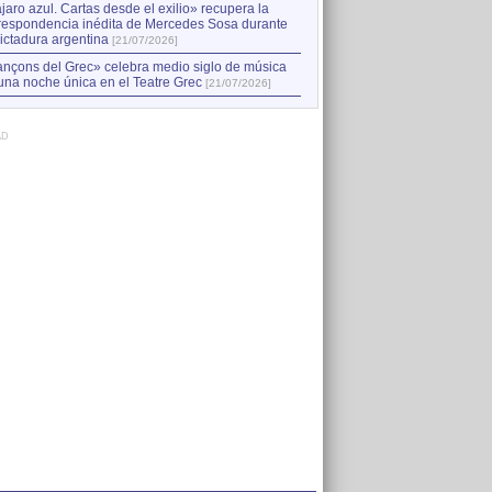
jaro azul. Cartas desde el exilio» recupera la
respondencia inédita de Mercedes Sosa durante
dictadura argentina
[21/07/2026]
nçons del Grec» celebra medio siglo de música
una noche única en el Teatre Grec
[21/07/2026]
AD