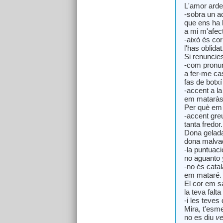
L'amor arde
-sobra un a
que ens ha l
a mi m'afec
-això és cor
l'has oblidat
Si renuncie
-com pronu
a fer-me ca
fas de botxí
-accent a la 
em mataràs
Per què em
-accent greu
tanta fredor.
Dona gelad
dona malva
-la puntuaci
no aguanto
-no és catal
em mataré.
El cor em sa
la teva falta
-i les teves
Mira, t'esm
no es diu
v