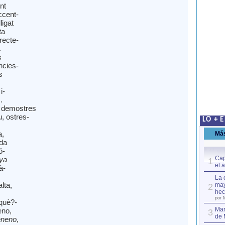
nt
ccent-
ligat
ta
recte-
.
s
ncies-
s
i-
.
 demostres
, ostres-
LO + 
a,
Má
da
ó-
Cap
ya
1
el 
à-
La 
lta,
may
2
hec
por 
 què?-
Mar
eno,
3
de 
eneno
,