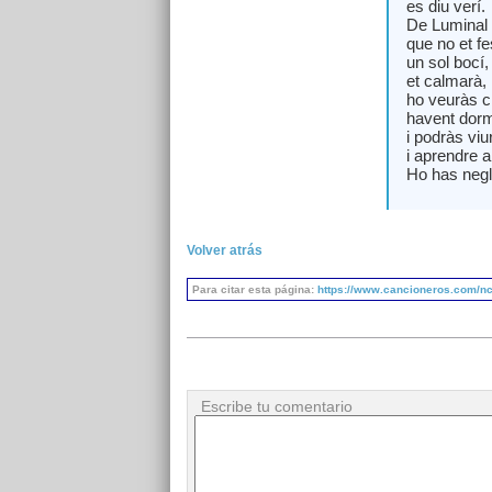
es diu verí.
De Luminal
que no et f
un sol bocí,
et calmarà,
ho veuràs cl
havent dorm
i podràs viu
i aprendre a
Ho has negli
Volver atrás
Para citar esta página:
https://www.cancioneros.com/nc/
Escribe tu comentario