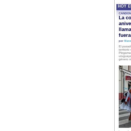
HOY 
CANDO
La co
anive
llam
fuer
por
Mane
El pasad
territori
Plegaman
uruguaya
género m