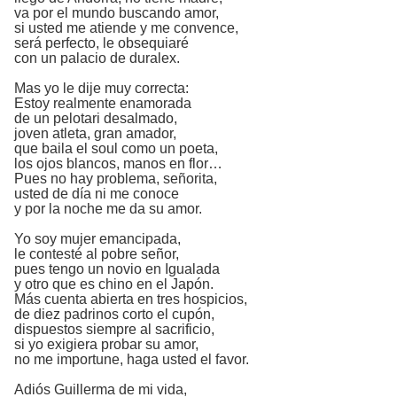
va por el mundo buscando amor,
si usted me atiende y me convence,
será perfecto, le obsequiaré
con un palacio de duralex.
Mas yo le dije muy correcta:
Estoy realmente enamorada
de un pelotari desalmado,
joven atleta, gran amador,
que baila el soul como un poeta,
los ojos blancos, manos en flor…
Pues no hay problema, señorita,
usted de día ni me conoce
y por la noche me da su amor.
Yo soy mujer emancipada,
le contesté al pobre señor,
pues tengo un novio en Igualada
y otro que es chino en el Japón.
Más cuenta abierta en tres hospicios,
de diez padrinos corto el cupón,
dispuestos siempre al sacrificio,
si yo exigiera probar su amor,
no me importune, haga usted el favor.
Adiós Guillerma de mi vida,