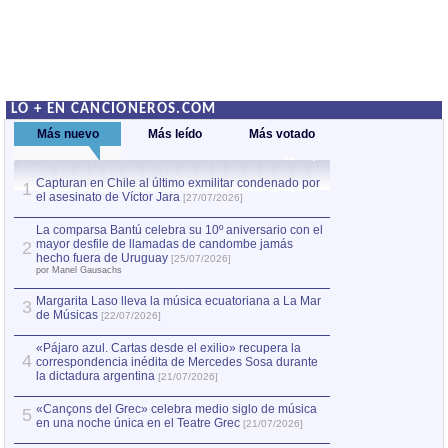
LO + EN CANCIONEROS.COM
Más nuevo
Más leído
Más votado
Capturan en Chile al último exmilitar condenado por
La comparsa Bantú
1
el asesinato de Víctor Jara
mayor desfile de
1
[27/07/2026]
hecho fuera de U
por Manel Gausachs
La comparsa Bantú celebra su 10º aniversario con el
mayor desfile de llamadas de candombe jamás
2
Capturan en Chile
2
hecho fuera de Uruguay
[25/07/2026]
el asesinato de Ví
por Manel Gausachs
Margarita Laso lleva la música ecuatoriana a La Mar
Margarita Laso ll
3
3
de Músicas
de Músicas
[22/07/2026]
[22/07
«Pájaro azul. Cartas desde el exilio» recupera la
4
correspondencia inédita de Mercedes Sosa durante
la dictadura argentina
[21/07/2026]
«Cançons del Grec» celebra medio siglo de música
5
en una noche única en el Teatre Grec
[21/07/2026]