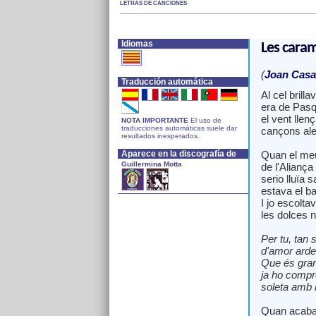
LETRAS DE CANCIONES
Idiomas
Les caram
(
Joan Casas
Traducción automática
Al cel brilla
era de Pasq
el vent llen
NOTA IMPORTANTE
El uso de
traducciones automáticas suele dar
cançons aleg
resultados inesperados.
Aparece en la discografía de
Quan el meu 
Guillermina Motta
de l'Aliança
serio lluïa s
estava el ba
I jo escolta
les dolces n
Per tu, tan 
d'amor arden
Que és gran
ja ho compr
soleta amb m
Quan acabar