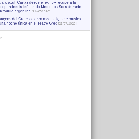
jaro azul. Cartas desde el exilio» recupera la
respondencia inédita de Mercedes Sosa durante
dictadura argentina
[21/07/2026]
nçons del Grec» celebra medio siglo de música
una noche única en el Teatre Grec
[21/07/2026]
AD