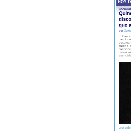
HOY 
CANCIO
Quinc
disco
que a
por
Xavie
El Cancio
cancione
document
chilena. 
canciones
histórico
esencial
Leer artíc