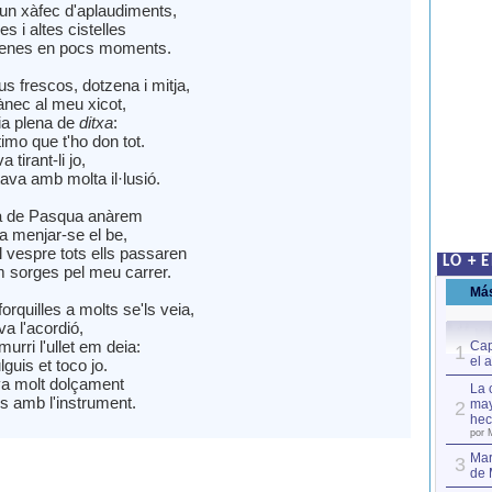
 un xàfec d'aplaudiments,
es i altes cistelles
lenes en pocs moments.
us frescos, dotzena i mitja,
 ànec al meu xicot,
ia plena de
ditxa
:
timo que t'ho don tot.
tirant-li jo,
tava amb molta il·lusió.
ia de Pasqua anàrem
a menjar-se el be,
al vespre tots ells passaren
LO + 
 sorges pel meu carrer.
Má
rquilles a molts se'ls veia,
a l'acordió,
murri l'ullet em deia:
Cap
1
el 
lguis et toco jo.
ava molt dolçament
La 
nes amb l'instrument.
may
2
hec
por 
Mar
3
de 