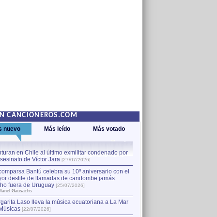
EN CANCIONEROS.COM
s nuevo
Más leído
Más votado
turan en Chile al último exmilitar condenado por
La comparsa Bantú celebra s
asesinato de Víctor Jara
mayor desfile de llamadas
1
[27/07/2026]
hecho fuera de Uruguay
[25
comparsa Bantú celebra su 10º aniversario con el
por Manel Gausachs
or desfile de llamadas de candombe jamás
Capturan en Chile al último
2
ho fuera de Uruguay
[25/07/2026]
el asesinato de Víctor Jara
[
Manel Gausachs
garita Laso lleva la música ecuatoriana a La Mar
Músicas
[22/07/2026]