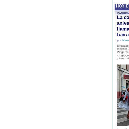
HOY 
CANDO
La co
anive
llam
fuer
por
Mane
El pasad
territori
Plegaman
uruguaya
género m