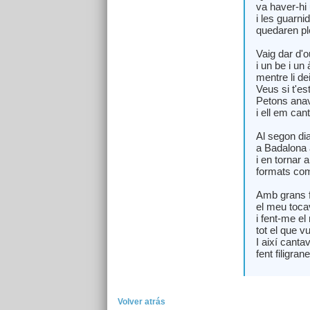
va haver-hi
i les guarnid
quedaren p
Vaig dar d'o
i un be i un
mentre li de
Veus si t'es
Petons anava 
i ell em can
Al segon d
a Badalona 
i en tornar 
formats com
Amb grans fo
el meu tocav
i fent-me el 
tot el que vu
I així cant
fent filigra
Volver atrás