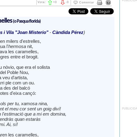
PUBLICID
Vota:
+
0
-
0
Comentar
elles
(o
Pasqua florida)
 i Vila "Joan Misterio"
-
Càndida Pérez
)
ven milers d'estrelles,
ua l'
hermosa
nit,
çava les caramelles,
res entre el brogit.
nòvio, que era el solista
 del Poble Nou,
a veu d'artista,
rri ple com un ou.
va des del balcó
otes d'eixa cançó:
sols per tu, xamosa nina,
t el meu cor sent un goig diví!
PUBLICID
 l'estimació que a mi em domina,
endràs quan estaràs
i. Ai, sí!
en les caramelles,