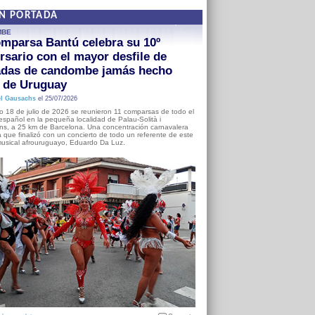
EN PORTADA
MBE
mparsa Bantú celebra su 10º
rsario con el mayor desfile de
adas de candombe jamás hecho
a de Uruguay
l Gausachs
el 25/07/2026
o 18 de julio de 2026 se reunieron 11 comparsas de todo el
o español en la pequeña localidad de Palau-Solità i
s, a 25 km de Barcelona. Una concentración carnavalera
 que finalizó con un concierto de todo un referente de este
usical afrouruguayo, Eduardo Da Luz.