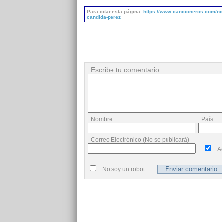
Para citar esta página:
https://www.cancioneros.com/nc/
candida-perez
Escribe tu comentario
Nombre
País
Correo Electrónico (No se publicará)
A
No soy un robot