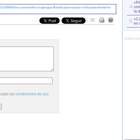
«Pá
4
cor
21098/0/les-caramelles-o-pasqua-florida-joan-casas-i-vila-joan-misterio-
la 
«Ca
5
en 
PUBLICID
cepto las
condiciones de uso