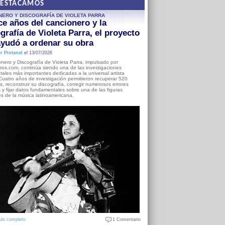
DESTACAMOS
NERO Y DISCOGRAFÍA DE VIOLETA PARRA
e años del cancionero y la
grafía de Violeta Parra, el proyecto
yudó a ordenar su obra
r Pintanel
el 13/07/2026
nero y Discografía de Violeta Parra, impulsado por
ros.com, continúa siendo una de las investigaciones
ales más importantes dedicadas a la universal artista
Cuatro años de investigación permitieron recuperar 520
, reconstruir su discografía, corregir numerosos errores
s y fijar datos fundamentales sobre una de las figuras
es de la música latinoamericana.
ulo completo
1 Comentario