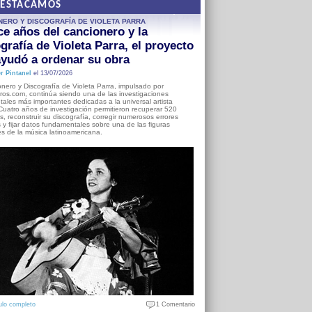
DESTACAMOS
NERO Y DISCOGRAFÍA DE VIOLETA PARRA
e años del cancionero y la
grafía de Violeta Parra, el proyecto
yudó a ordenar su obra
r Pintanel
el 13/07/2026
nero y Discografía de Violeta Parra, impulsado por
ros.com, continúa siendo una de las investigaciones
ales más importantes dedicadas a la universal artista
Cuatro años de investigación permitieron recuperar 520
, reconstruir su discografía, corregir numerosos errores
s y fijar datos fundamentales sobre una de las figuras
es de la música latinoamericana.
ulo completo
1 Comentario