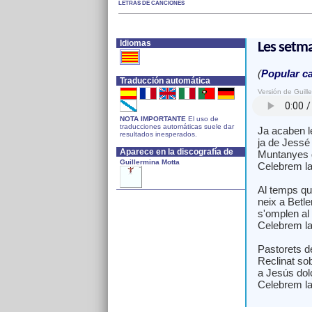
LETRAS DE CANCIONES
Idiomas
Les setm
(
Popular ca
Traducción automática
Versión de Guill
NOTA IMPORTANTE
El uso de
traducciones automáticas suele dar
Ja acaben l
resultados inesperados.
ja de Jessé 
Aparece en la discografía de
Muntanyes d
Guillermina Motta
Celebrem la
Al temps que
neix a Betle
s'omplen al 
Celebrem la
Pastorets d
Reclinat sob
a Jesús dolç
Celebrem la