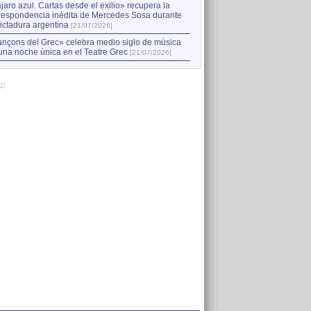
jaro azul. Cartas desde el exilio» recupera la
respondencia inédita de Mercedes Sosa durante
dictadura argentina
[21/07/2026]
nçons del Grec» celebra medio siglo de música
una noche única en el Teatre Grec
[21/07/2026]
AD