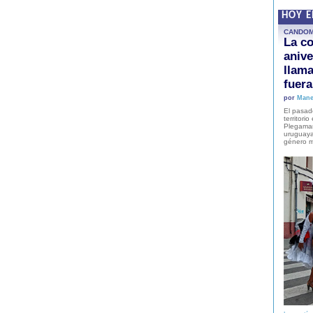
HOY 
CANDO
La co
anive
llam
fuer
por
Mane
El pasad
territori
Plegaman
uruguaya
género m