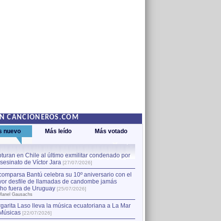
EN CANCIONEROS.COM
s nuevo
Más leído
Más votado
turan en Chile al último exmilitar condenado por
La comparsa Bantú celebra s
asesinato de Víctor Jara
mayor desfile de llamadas
1
[27/07/2026]
hecho fuera de Uruguay
[25
comparsa Bantú celebra su 10º aniversario con el
por Manel Gausachs
or desfile de llamadas de candombe jamás
Capturan en Chile al último
2
ho fuera de Uruguay
[25/07/2026]
el asesinato de Víctor Jara
[
Manel Gausachs
garita Laso lleva la música ecuatoriana a La Mar
Músicas
[22/07/2026]