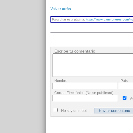
Volver atrás
Para citar esta página:
https://www.cancioneros.com/nc
Escribe tu comentario
Nombre
País
Correo Electrónico (No se publicará)
A
No soy un robot