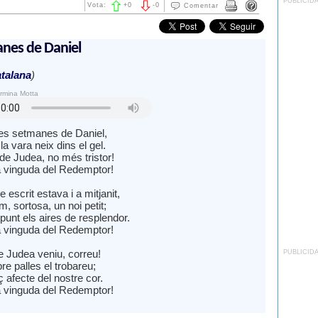
PUBLICID
Vota:
+
0
-
0
Comentar
anes de Daniel
talana
)
ermina Motta
es setmanes de Daniel,
la vara neix dins el gel.
e Judea, no més tristor!
 vinguda del Redemptor!
 escrit estava i a mitjanit,
m, sortosa, un noi petit;
punt els aires de resplendor.
 vinguda del Redemptor!
e Judea veniu, correu!
PUBLICID
re palles el trobareu;
 afecte del nostre cor.
 vinguda del Redemptor!