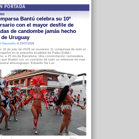
EN PORTADA
MBE
mparsa Bantú celebra su 10º
rsario con el mayor desfile de
adas de candombe jamás hecho
a de Uruguay
l Gausachs
el 25/07/2026
o 18 de julio de 2026 se reunieron 11 comparsas de todo el
o español en la pequeña localidad de Palau-Solità i
s, a 25 km de Barcelona. Una concentración carnavalera
 que finalizó con un concierto de todo un referente de este
usical afrouruguayo, Eduardo Da Luz.