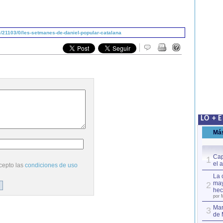
/21103/0/les-setmanes-de-daniel-popular-catalana
LO + 
Má
Cap
1
el 
cepto las
condiciones de uso
La 
may
2
hec
por 
Mar
3
de 