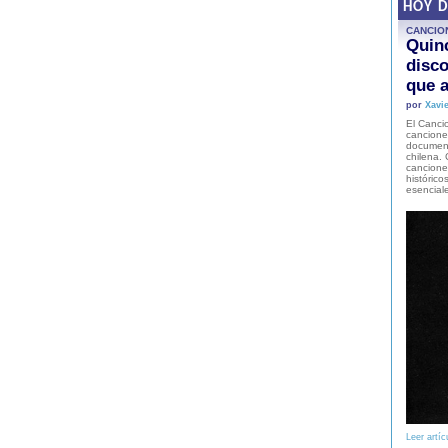
HOY 
CANCIO
Quinc
disco
que a
por
Xavie
El Cancio
cancione
document
chilena. 
canciones
histórico
esencial
Leer artíc