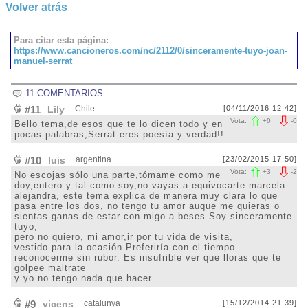
Volver atrás
Para citar esta página:
https://www.cancioneros.com/nc/2112/0/sinceramente-tuyo-joan-
manuel-serrat
11 COMENTARIOS
#11
Lily
Chile
[04/11/2016 12:42]
Vota:
+
0
-
0
Bello tema,de esos que te lo dicen todo y en
pocas palabras,Serrat eres poesía y verdad!!
#10
luis
argentina
[23/02/2015 17:50]
Vota:
+
3
-
2
No escojas sólo una parte,tómame como me
doy,entero y tal como soy,no vayas a equivocarte.marcela
alejandra, este tema explica de manera muy clara lo que
pasa entre los dos, no tengo tu amor auque me quieras o
sientas ganas de estar con migo a beses.Soy sinceramente
tuyo,
pero no quiero, mi amor,ir por tu vida de visita,
vestido para la ocasión.Preferiría con el tiempo
reconocerme sin rubor. Es insufrible ver que lloras que te
golpee maltrate
y yo no tengo nada que hacer.
#9
vicens
catalunya
[15/12/2014 21:39]