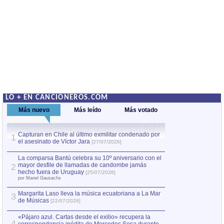
LO + EN CANCIONEROS.COM
Más nuevo
Más leído
Más votado
Capturan en Chile al último exmilitar condenado por
La comparsa Bantú
1
el asesinato de Víctor Jara
mayor desfile de
1
[27/07/2026]
hecho fuera de U
por Manel Gausachs
La comparsa Bantú celebra su 10º aniversario con el
mayor desfile de llamadas de candombe jamás
2
Capturan en Chile
2
hecho fuera de Uruguay
[25/07/2026]
el asesinato de Ví
por Manel Gausachs
Margarita Laso lleva la música ecuatoriana a La Mar
3
de Músicas
[22/07/2026]
«Pájaro azul. Cartas desde el exilio» recupera la
4