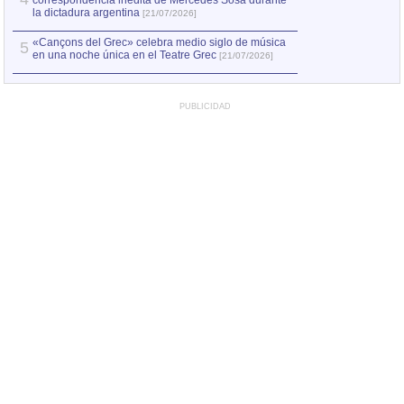
correspondencia inédita de Mercedes Sosa durante
la dictadura argentina
[21/07/2026]
«Cançons del Grec» celebra medio siglo de música
5
en una noche única en el Teatre Grec
[21/07/2026]
PUBLICIDAD