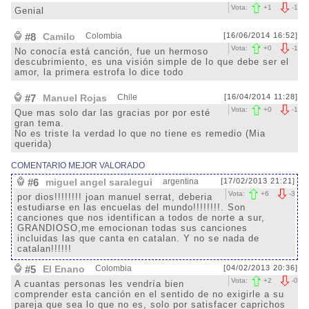
Vota:
+
1
-
1
Genial
#8
Camilo
Colombia
[16/06/2014 16:52]
Vota:
+
0
-
1
No conocía está canción, fue un hermoso
descubrimiento, es una visión simple de lo que debe ser el
amor, la primera estrofa lo dice todo
#7
Manuel Rojas
Chile
[16/04/2014 11:28]
Vota:
+
0
-
1
Que mas solo dar las gracias por por esté
gran tema.
No es triste la verdad lo que no tiene es remedio (Mia
querida)
COMENTARIO MEJOR VALORADO
#6
miguel angel saralegui
argentina
[17/02/2013 21:21]
Vota:
+
6
-
3
por dios!!!!!!!! joan manuel serrat, deberia
estudiarse en las encuelas del mundo!!!!!!!!. Son
canciones que nos identifican a todos de norte a sur,
GRANDIOSO,me emocionan todas sus canciones
incluidas las que canta en catalan. Y no se nada de
catalan!!!!!!
#5
El Enano
Colombia
[04/02/2013 20:36]
Vota:
+
2
-
0
A cuantas personas les vendría bien
comprender esta canción en el sentido de no exigirle a su
pareja que sea lo que no es, solo por satisfacer caprichos