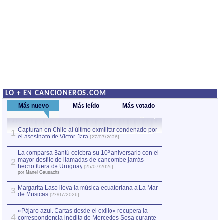
LO + EN CANCIONEROS.COM
Más nuevo
Más leído
Más votado
Capturan en Chile al último exmilitar condenado por
La comparsa Bantú
1
el asesinato de Víctor Jara
mayor desfile de
1
[27/07/2026]
hecho fuera de U
por Manel Gausachs
La comparsa Bantú celebra su 10º aniversario con el
mayor desfile de llamadas de candombe jamás
2
Capturan en Chile
2
hecho fuera de Uruguay
[25/07/2026]
el asesinato de Ví
por Manel Gausachs
Margarita Laso lleva la música ecuatoriana a La Mar
3
de Músicas
[22/07/2026]
«Pájaro azul. Cartas desde el exilio» recupera la
4
correspondencia inédita de Mercedes Sosa durante