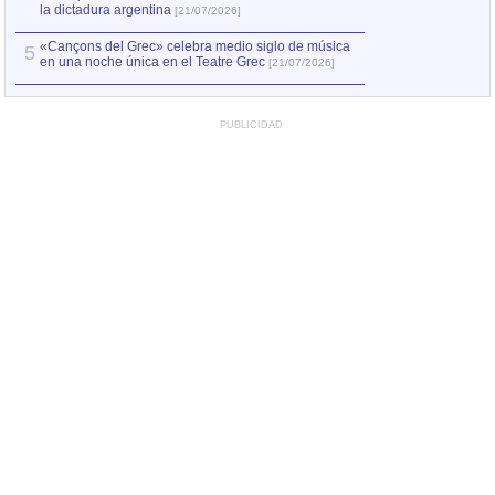
la dictadura argentina
[21/07/2026]
«Cançons del Grec» celebra medio siglo de música
5
en una noche única en el Teatre Grec
[21/07/2026]
PUBLICIDAD