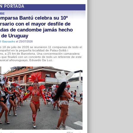
EN PORTADA
MBE
mparsa Bantú celebra su 10º
rsario con el mayor desfile de
adas de candombe jamás hecho
a de Uruguay
l Gausachs
el 25/07/2026
o 18 de julio de 2026 se reunieron 11 comparsas de todo el
o español en la pequeña localidad de Palau-Solità i
s, a 25 km de Barcelona. Una concentración carnavalera
 que finalizó con un concierto de todo un referente de este
usical afrouruguayo, Eduardo Da Luz.