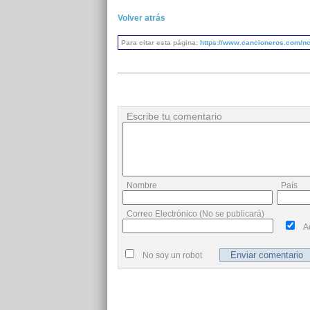
Volver atrás
Para citar esta página:
https://www.cancioneros.com/nc
Escribe tu comentario
Nombre
País
Correo Electrónico (No se publicará)
A
No soy un robot