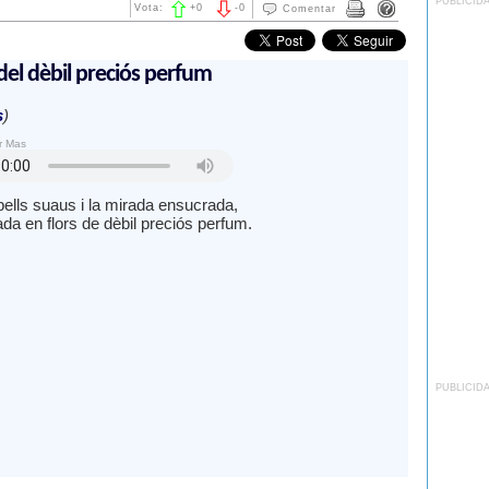
PUBLICID
Vota:
+
0
-
0
Comentar
del dèbil preciós perfum
s
)
r Mas
bells suaus i la mirada ensucrada,
ada en flors de dèbil preciós perfum.
PUBLICID