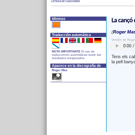
LETRAS DE CANCIONES
Idiomas
La cançó 
(
Roger Ma
Traducción automática
Versión de Roge
NOTA IMPORTANTE
El uso de
traducciones automáticas suele dar
Tens els ca
resultados inesperados.
la pell bany
Aparece en la discografía de
Roger Mas