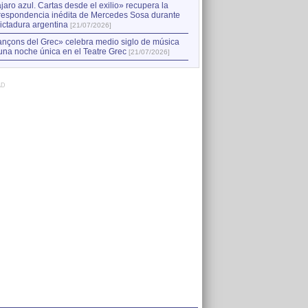
jaro azul. Cartas desde el exilio» recupera la
respondencia inédita de Mercedes Sosa durante
dictadura argentina
[21/07/2026]
nçons del Grec» celebra medio siglo de música
una noche única en el Teatre Grec
[21/07/2026]
AD