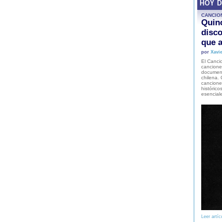
HOY 
CANCIO
Quinc
disco
que a
por
Xavie
El Cancio
cancione
document
chilena. 
canciones
histórico
esencial
Leer artíc