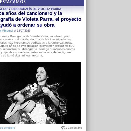
DESTACAMOS
NERO Y DISCOGRAFÍA DE VIOLETA PARRA
e años del cancionero y la
grafía de Violeta Parra, el proyecto
yudó a ordenar su obra
r Pintanel
el 13/07/2026
nero y Discografía de Violeta Parra, impulsado por
ros.com, continúa siendo una de las investigaciones
ales más importantes dedicadas a la universal artista
Cuatro años de investigación permitieron recuperar 520
, reconstruir su discografía, corregir numerosos errores
s y fijar datos fundamentales sobre una de las figuras
es de la música latinoamericana.
ulo completo
1 Comentario