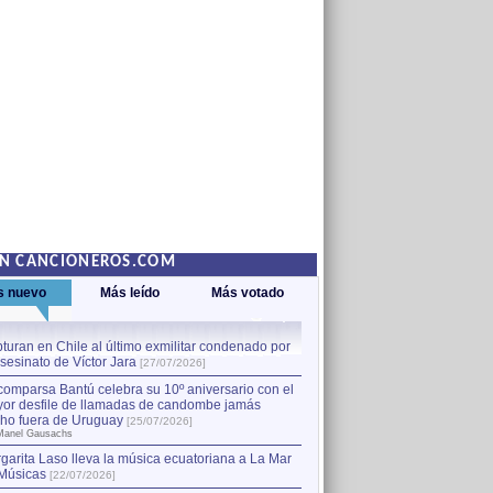
EN CANCIONEROS.COM
s nuevo
Más leído
Más votado
turan en Chile al último exmilitar condenado por
La comparsa Bantú celebra s
asesinato de Víctor Jara
mayor desfile de llamadas
1
[27/07/2026]
hecho fuera de Uruguay
[25
comparsa Bantú celebra su 10º aniversario con el
por Manel Gausachs
or desfile de llamadas de candombe jamás
Capturan en Chile al último
2
ho fuera de Uruguay
[25/07/2026]
el asesinato de Víctor Jara
[
Manel Gausachs
garita Laso lleva la música ecuatoriana a La Mar
Músicas
[22/07/2026]