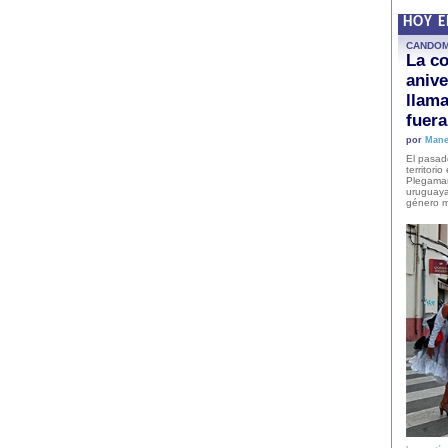
HOY 
CANDO
La co
anive
llam
fuer
por
Mane
El pasad
territori
Plegaman
uruguaya
género m