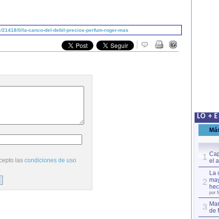
/21418/0/la-canco-del-debil-precios-perfum-roger-mas
LO + 
Má
Cap
1
cepto las
condiciones de uso
el 
La 
may
2
hec
por 
Mar
3
de 