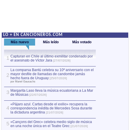
LO + EN CANCIONEROS.COM
Más nuevo
Más leído
Más votado
Capturan en Chile al último exmilitar condenado por
Capturan en Chile
1
1
el asesinato de Víctor Jara
el asesinato de Ví
[27/07/2026]
La comparsa Bantú celebra su 10º aniversario con el
mayor desfile de llamadas de candombe jamás
2
hecho fuera de Uruguay
[25/07/2026]
por Manel Gausachs
Margarita Laso lleva la música ecuatoriana a La Mar
3
de Músicas
[22/07/2026]
«Pájaro azul. Cartas desde el exilio» recupera la
4
correspondencia inédita de Mercedes Sosa durante
la dictadura argentina
[21/07/2026]
«Cançons del Grec» celebra medio siglo de música
5
en una noche única en el Teatre Grec
[21/07/2026]