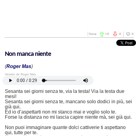
Vota:
+
0
-
0
0
Non manca niente
(
Roger Mas
)
Versión de Roger Mas
Sesanta sei giorni senza te, via la testa! Via la testa due
mesi!
Sesanta sei giorni senza te, mancano solo dodici in più, sei
già qui.
Ed io d’aspettarti non mi stanco mai e voglio solo te.
Forse la distanza no mi lascia capire niente mà, sei già qui.
Non puoi immaginare quante dolci cattiverie ti aspettano
qui, tutte per te.