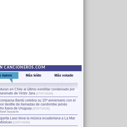
EN CANCIONEROS.COM
s nuevo
Más leído
Más votado
turan en Chile al último exmilitar condenado por
La comparsa Bantú celebra s
asesinato de Víctor Jara
mayor desfile de llamadas
1
[27/07/2026]
hecho fuera de Uruguay
[25
comparsa Bantú celebra su 10º aniversario con el
por Manel Gausachs
or desfile de llamadas de candombe jamás
Capturan en Chile al último
2
ho fuera de Uruguay
[25/07/2026]
el asesinato de Víctor Jara
[
Manel Gausachs
garita Laso lleva la música ecuatoriana a La Mar
Músicas
[22/07/2026]