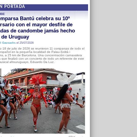
EN PORTADA
MBE
mparsa Bantú celebra su 10º
rsario con el mayor desfile de
adas de candombe jamás hecho
a de Uruguay
l Gausachs
el 25/07/2026
o 18 de julio de 2026 se reunieron 11 comparsas de todo el
o español en la pequeña localidad de Palau-Solità i
s, a 25 km de Barcelona. Una concentración carnavalera
 que finalizó con un concierto de todo un referente de este
usical afrouruguayo, Eduardo Da Luz.