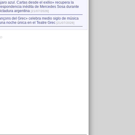
jaro azul. Cartas desde el exilio» recupera la
respondencia inédita de Mercedes Sosa durante
dictadura argentina
[21/07/2026]
nçons del Grec» celebra medio siglo de música
una noche única en el Teatre Grec
[21/07/2026]
AD