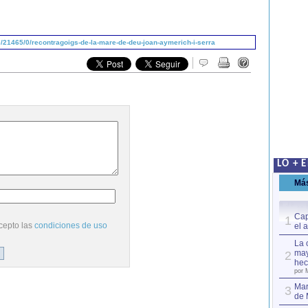
21465/0/recontragoigs-de-la-mare-de-deu-joan-aymerich-i-serra
LO + 
Má
Cap
1
cepto las
condiciones de uso
el 
La 
may
2
hec
por 
Mar
3
de 