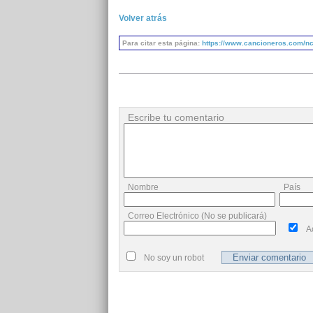
Volver atrás
Para citar esta página:
https://www.cancioneros.com/nc/
Escribe tu comentario
Nombre
País
Correo Electrónico (No se publicará)
A
No soy un robot