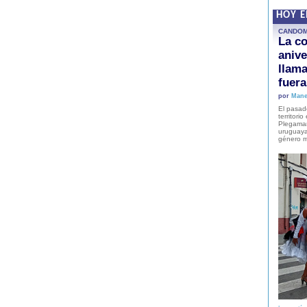
HOY 
CANDO
La co
anive
llam
fuer
por
Mane
El pasad
territori
Plegaman
uruguaya
género m