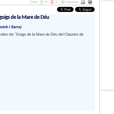
PUBLICID
Vota:
+
0
-
0
Comentar
goigs de la Mare de Déu
ich i Serra
)
sobre els "Goigs de la Mare de Déu del Claustre de
PUBLICID