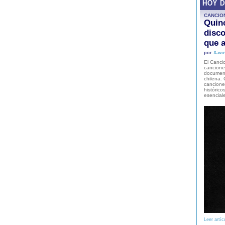
HOY 
CANCIO
Quinc
disco
que a
por
Xavie
El Cancio
cancione
document
chilena. 
canciones
histórico
esencial
Leer artíc