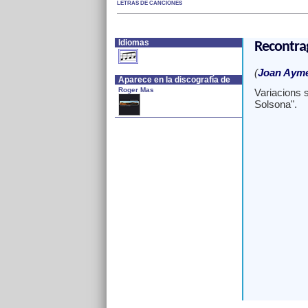
LETRAS DE CANCIONES
Idiomas
Recontra
(
Joan Aymer
Aparece en la discografía de
Roger Mas
Variacions 
Solsona".