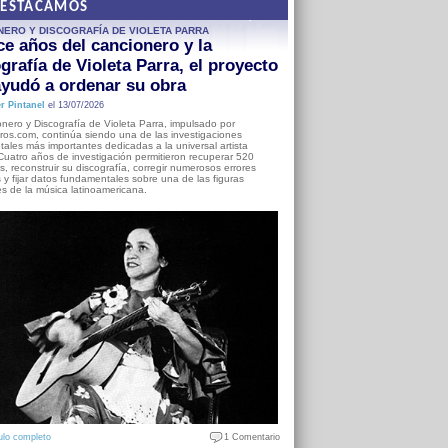
DESTACAMOS
NERO Y DISCOGRAFÍA DE VIOLETA PARRA
e años del cancionero y la
grafía de Violeta Parra, el proyecto
yudó a ordenar su obra
r Pintanel
el 13/07/2026
nero y Discografía de Violeta Parra, impulsado por
ros.com, continúa siendo una de las investigaciones
ales más importantes dedicadas a la universal artista
Cuatro años de investigación permitieron recuperar 520
, reconstruir su discografía, corregir numerosos errores
s y fijar datos fundamentales sobre una de las figuras
es de la música latinoamericana.
ulo completo
1 Comentario