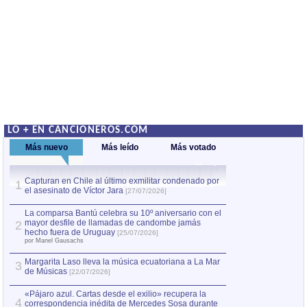
LO + EN CANCIONEROS.COM
Más nuevo
Más leído
Más votado
Capturan en Chile al último exmilitar condenado por
La comparsa Bantú
1
el asesinato de Víctor Jara
mayor desfile de
1
[27/07/2026]
hecho fuera de U
por Manel Gausachs
La comparsa Bantú celebra su 10º aniversario con el
mayor desfile de llamadas de candombe jamás
2
Capturan en Chile
2
hecho fuera de Uruguay
[25/07/2026]
el asesinato de Ví
por Manel Gausachs
Margarita Laso lleva la música ecuatoriana a La Mar
3
de Músicas
[22/07/2026]
«Pájaro azul. Cartas desde el exilio» recupera la
4
correspondencia inédita de Mercedes Sosa durante