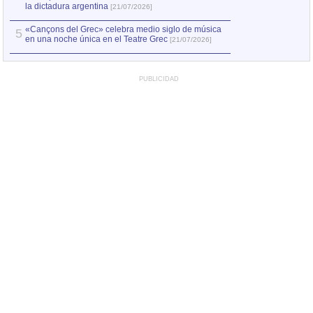
la dictadura argentina
[21/07/2026]
«Cançons del Grec» celebra medio siglo de música
5
en una noche única en el Teatre Grec
[21/07/2026]
PUBLICIDAD