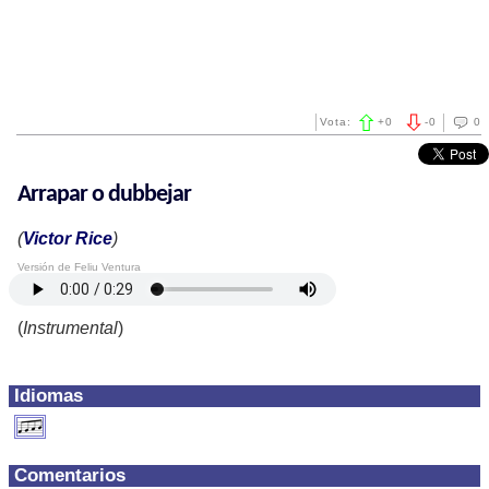
Vota:
+
0
-
0
0
Arrapar o dubbejar
(
Victor Rice
)
Versión de Feliu Ventura
(
Instrumental
)
Idiomas
Comentarios