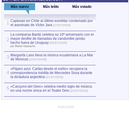
Más nuevo
Más leído
Más votado
Capturan en Chile al último exmilitar condenado por
La comparsa Bantú
1
el asesinato de Víctor Jara
mayor desfile de
1
[27/07/2026]
hecho fuera de U
por Manel Gausachs
La comparsa Bantú celebra su 10º aniversario con el
mayor desfile de llamadas de candombe jamás
2
Capturan en Chile
2
hecho fuera de Uruguay
[25/07/2026]
el asesinato de Ví
por Manel Gausachs
Margarita Laso lleva la música ecuatoriana a La Mar
3
de Músicas
[22/07/2026]
«Pájaro azul. Cartas desde el exilio» recupera la
4
correspondencia inédita de Mercedes Sosa durante
la dictadura argentina
[21/07/2026]
«Cançons del Grec» celebra medio siglo de música
5
en una noche única en el Teatre Grec
[21/07/2026]
PUBLICIDAD