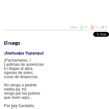
Vota:
+
0
-
0
0
El ruego
(
Atahualpa Yupanqui
)
¡Pachamama...!
Lastimao de ausencias
h'i llegao al abra,
rigoriao de soles,
curao de distancias.
No vengo a pedirte
nadita pa' mí;
vengo por los pobres
que viven aquí...
Por tata Sandalio,