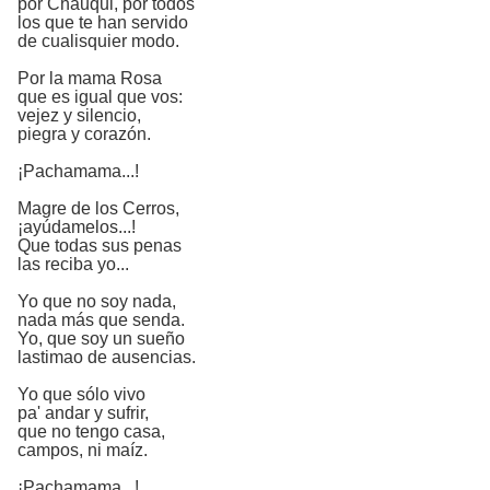
por Cháuqui, por todos
los que te han servido
de cualisquier modo.
Por la mama Rosa
que es igual que vos:
vejez y silencio,
piegra y corazón.
¡Pachamama...!
Magre de los Cerros,
¡ayúdamelos...!
Que todas sus penas
las reciba yo...
Yo que no soy nada,
nada más que senda.
Yo, que soy un sueño
lastimao de ausencias.
Yo que sólo vivo
pa' andar y sufrir,
que no tengo casa,
campos, ni maíz.
¡Pachamama...!