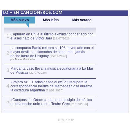
LO + EN CANCIONEROS.COM
Más nuevo
Más leído
Más votado
Capturan en Chile al último exmilitar condenado por
La comparsa Bantú
1
el asesinato de Víctor Jara
mayor desfile de
1
[27/07/2026]
hecho fuera de U
por Manel Gausachs
La comparsa Bantú celebra su 10º aniversario con el
mayor desfile de llamadas de candombe jamás
2
Capturan en Chile
2
hecho fuera de Uruguay
[25/07/2026]
el asesinato de Ví
por Manel Gausachs
Margarita Laso lleva la música ecuatoriana a La Mar
3
de Músicas
[22/07/2026]
«Pájaro azul. Cartas desde el exilio» recupera la
4
correspondencia inédita de Mercedes Sosa durante
la dictadura argentina
[21/07/2026]
«Cançons del Grec» celebra medio siglo de música
5
en una noche única en el Teatre Grec
[21/07/2026]
PUBLICIDAD