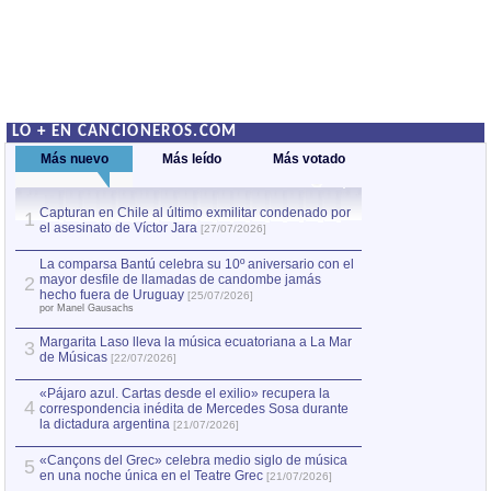
LO + EN CANCIONEROS.COM
Más nuevo
Más leído
Más votado
Capturan en Chile al último exmilitar condenado por
La comparsa Bantú
1
el asesinato de Víctor Jara
mayor desfile de
1
[27/07/2026]
hecho fuera de U
por Manel Gausachs
La comparsa Bantú celebra su 10º aniversario con el
mayor desfile de llamadas de candombe jamás
2
Capturan en Chile
2
hecho fuera de Uruguay
[25/07/2026]
el asesinato de Ví
por Manel Gausachs
Margarita Laso lleva la música ecuatoriana a La Mar
3
de Músicas
[22/07/2026]
«Pájaro azul. Cartas desde el exilio» recupera la
4
correspondencia inédita de Mercedes Sosa durante
la dictadura argentina
[21/07/2026]
«Cançons del Grec» celebra medio siglo de música
5
en una noche única en el Teatre Grec
[21/07/2026]