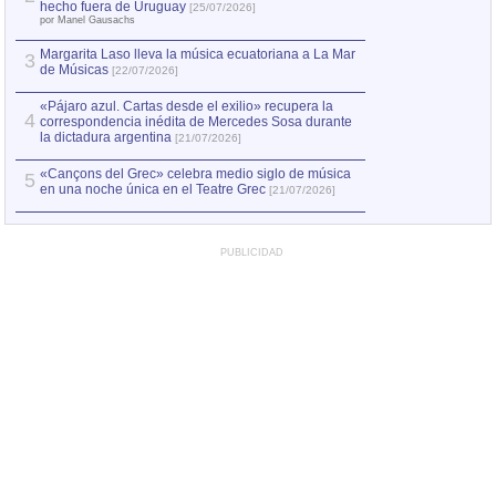
Capturan en Chile
2
hecho fuera de Uruguay
[25/07/2026]
el asesinato de Ví
por Manel Gausachs
Margarita Laso lleva la música ecuatoriana a La Mar
3
de Músicas
[22/07/2026]
«Pájaro azul. Cartas desde el exilio» recupera la
4
correspondencia inédita de Mercedes Sosa durante
la dictadura argentina
[21/07/2026]
«Cançons del Grec» celebra medio siglo de música
5
en una noche única en el Teatre Grec
[21/07/2026]
PUBLICIDAD