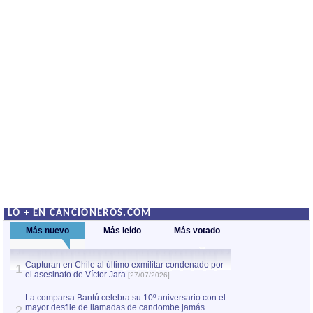
LO + EN CANCIONEROS.COM
Más nuevo
Más leído
Más votado
Capturan en Chile al último exmilitar condenado por
La comparsa Bantú
1
el asesinato de Víctor Jara
mayor desfile de
1
[27/07/2026]
hecho fuera de U
por Manel Gausachs
La comparsa Bantú celebra su 10º aniversario con el
mayor desfile de llamadas de candombe jamás
2