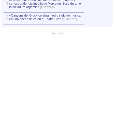
«Pájaro azul. Cartas desde el exilio» recupera la
4
correspondencia inédita de Mercedes Sosa durante
la dictadura argentina
[21/07/2026]
«Cançons del Grec» celebra medio siglo de música
5
en una noche única en el Teatre Grec
[21/07/2026]
PUBLICIDAD