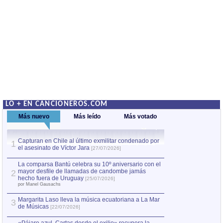
LO + EN CANCIONEROS.COM
Más nuevo
Más leído
Más votado
Capturan en Chile al último exmilitar condenado por
Capturan en Chile
1
1
el asesinato de Víctor Jara
el asesinato de Ví
[27/07/2026]
La comparsa Bantú celebra su 10º aniversario con el
mayor desfile de llamadas de candombe jamás
2
hecho fuera de Uruguay
[25/07/2026]
por Manel Gausachs
Margarita Laso lleva la música ecuatoriana a La Mar
3
de Músicas
[22/07/2026]