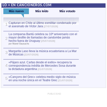
LO + EN CANCIONEROS.COM
Más nuevo
Más leído
Más votado
Capturan en Chile al último exmilitar condenado por
La comparsa Bantú
1
el asesinato de Víctor Jara
mayor desfile de
1
[27/07/2026]
hecho fuera de U
por Manel Gausachs
La comparsa Bantú celebra su 10º aniversario con el
mayor desfile de llamadas de candombe jamás
2
Capturan en Chile
2
hecho fuera de Uruguay
[25/07/2026]
el asesinato de Ví
por Manel Gausachs
Margarita Laso lleva la música ecuatoriana a La Mar
Margarita Laso ll
3
3
de Músicas
de Músicas
[22/07/2026]
[22/07
«Pájaro azul. Cartas desde el exilio» recupera la
4
correspondencia inédita de Mercedes Sosa durante
la dictadura argentina
[21/07/2026]
«Cançons del Grec» celebra medio siglo de música
5
en una noche única en el Teatre Grec
[21/07/2026]
PUBLICIDAD