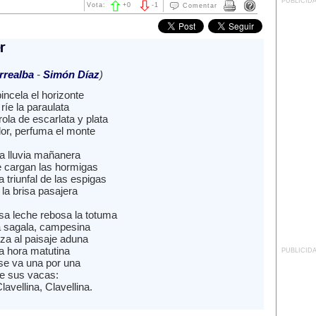
PUBLICID
Vota:
+
0
-
1
Comentar
r
rrealba
-
Simón Díaz
)
incela el horizonte
 ríe la paraulata
ola de escarlata y plata
lor, perfuma el monte
a lluvia mañanera
e cargan las hormigas
a triunfal de las espigas
la brisa pasajera
a leche rebosa la totuma
ea sagala, campesina
eza al paisaje aduna
a hora matutina
PUBLICID
se va una por una
e sus vacas:
lavellina, Clavellina.