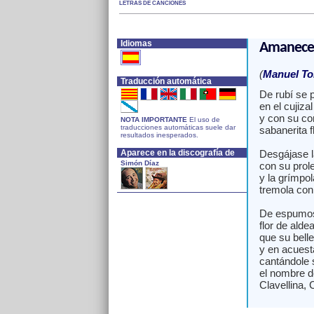
LETRAS DE CANCIONES
Idiomas
Amanece
(
Manuel To
Traducción automática
De rubí se p
en el cujizal
y con su cor
NOTA IMPORTANTE
El uso de
traducciones automáticas suele dar
sabanerita f
resultados inesperados.
Aparece en la discografía de
Desgájase l
Simón Díaz
con su prol
y la grímpol
tremola con 
De espumos
flor de ald
que su bell
y en acuest
cantándole 
el nombre d
Clavellina, C