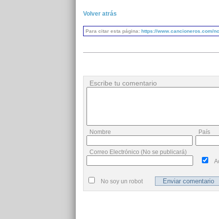
Volver atrás
Para citar esta página:
https://www.cancioneros.com/nc
Escribe tu comentario
Nombre
País
Correo Electrónico (No se publicará)
A
No soy un robot