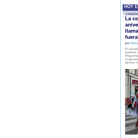
HOY 
CANDO
La co
anive
llam
fuer
por
Mane
El pasad
territori
Plegaman
uruguaya
género m