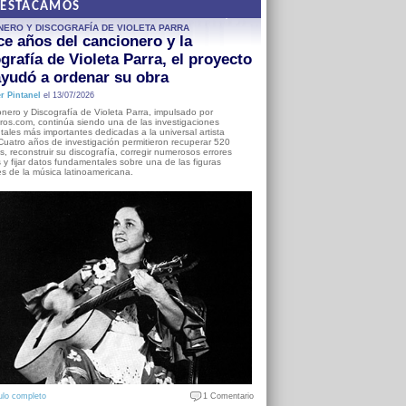
DESTACAMOS
NERO Y DISCOGRAFÍA DE VIOLETA PARRA
e años del cancionero y la
grafía de Violeta Parra, el proyecto
yudó a ordenar su obra
r Pintanel
el 13/07/2026
nero y Discografía de Violeta Parra, impulsado por
ros.com, continúa siendo una de las investigaciones
ales más importantes dedicadas a la universal artista
Cuatro años de investigación permitieron recuperar 520
, reconstruir su discografía, corregir numerosos errores
s y fijar datos fundamentales sobre una de las figuras
es de la música latinoamericana.
ulo completo
1 Comentario