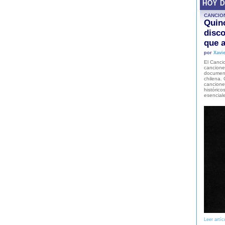
HOY 
CANCIO
Quinc
disco
que a
por
Xavie
El Cancio
cancione
document
chilena. 
canciones
histórico
esencial
Leer artíc