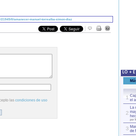
/21945/0/amanecer-manuel-torrealba-simon-diaz
LO + 
Má
Cap
1
el 
cepto las
condiciones de uso
La 
may
2
hec
por 
Mar
3
de 