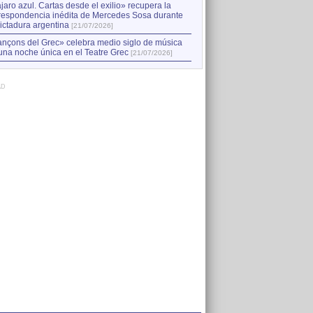
jaro azul. Cartas desde el exilio» recupera la
respondencia inédita de Mercedes Sosa durante
dictadura argentina
[21/07/2026]
nçons del Grec» celebra medio siglo de música
una noche única en el Teatre Grec
[21/07/2026]
AD