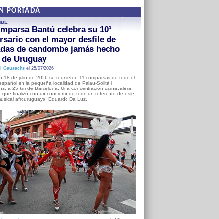
EN PORTADA
MBE
mparsa Bantú celebra su 10º
rsario con el mayor desfile de
adas de candombe jamás hecho
a de Uruguay
l Gausachs
el 25/07/2026
o 18 de julio de 2026 se reunieron 11 comparsas de todo el
o español en la pequeña localidad de Palau-Solità i
s, a 25 km de Barcelona. Una concentración carnavalera
 que finalizó con un concierto de todo un referente de este
usical afrouruguayo, Eduardo Da Luz.