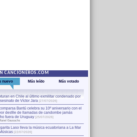
EN CANCIONEROS.COM
s nuevo
Más leído
Más votado
turan en Chile al último exmilitar condenado por
La comparsa Bantú celebra s
asesinato de Víctor Jara
mayor desfile de llamadas
1
[27/07/2026]
hecho fuera de Uruguay
[25
comparsa Bantú celebra su 10º aniversario con el
por Manel Gausachs
or desfile de llamadas de candombe jamás
Capturan en Chile al último
2
ho fuera de Uruguay
[25/07/2026]
el asesinato de Víctor Jara
[
Manel Gausachs
garita Laso lleva la música ecuatoriana a La Mar
Margarita Laso lleva la mús
3
Músicas
de Músicas
[22/07/2026]
[22/07/2026]