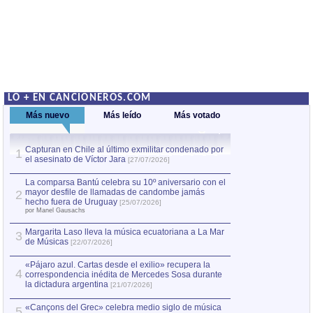
LO + EN CANCIONEROS.COM
Más nuevo
Más leído
Más votado
Capturan en Chile al último exmilitar condenado por
La comparsa Bantú
1
el asesinato de Víctor Jara
mayor desfile de
1
[27/07/2026]
hecho fuera de U
por Manel Gausachs
La comparsa Bantú celebra su 10º aniversario con el
mayor desfile de llamadas de candombe jamás
2
Capturan en Chile
2
hecho fuera de Uruguay
[25/07/2026]
el asesinato de Ví
por Manel Gausachs
Margarita Laso lleva la música ecuatoriana a La Mar
3
de Músicas
[22/07/2026]
«Pájaro azul. Cartas desde el exilio» recupera la
4
correspondencia inédita de Mercedes Sosa durante
la dictadura argentina
[21/07/2026]
«Cançons del Grec» celebra medio siglo de música
5