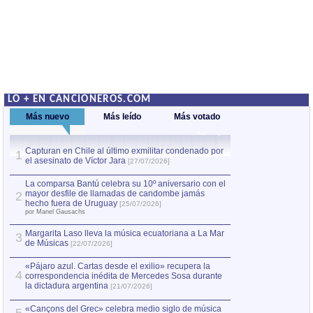
LO + EN CANCIONEROS.COM
Más nuevo
Más leído
Más votado
Capturan en Chile al último exmilitar condenado por
La comparsa Bantú
1
el asesinato de Víctor Jara
mayor desfile de
1
[27/07/2026]
hecho fuera de U
por Manel Gausachs
La comparsa Bantú celebra su 10º aniversario con el
mayor desfile de llamadas de candombe jamás
2
Capturan en Chile
2
hecho fuera de Uruguay
[25/07/2026]
el asesinato de Ví
por Manel Gausachs
Margarita Laso lleva la música ecuatoriana a La Mar
3
de Músicas
[22/07/2026]
«Pájaro azul. Cartas desde el exilio» recupera la
4
correspondencia inédita de Mercedes Sosa durante
la dictadura argentina
[21/07/2026]
«Cançons del Grec» celebra medio siglo de música