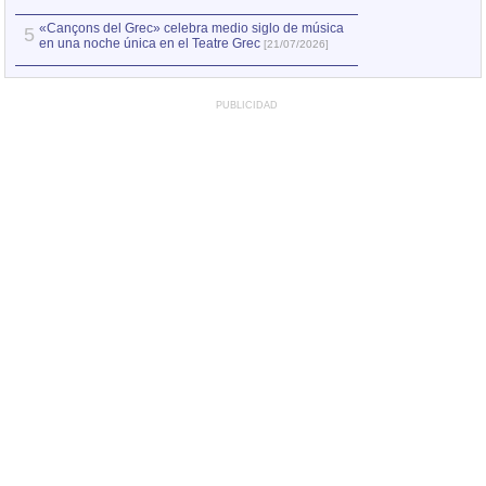
«Cançons del Grec» celebra medio siglo de música
5
en una noche única en el Teatre Grec
[21/07/2026]
PUBLICIDAD