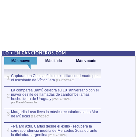
LO + EN CANCIONEROS.COM
Más nuevo
Más leído
Más votado
Capturan en Chile al último exmilitar condenado por
La comparsa Bantú
1
el asesinato de Víctor Jara
mayor desfile de
1
[27/07/2026]
hecho fuera de U
por Manel Gausachs
La comparsa Bantú celebra su 10º aniversario con el
mayor desfile de llamadas de candombe jamás
2
Capturan en Chile
2
hecho fuera de Uruguay
[25/07/2026]
el asesinato de Ví
por Manel Gausachs
Margarita Laso lleva la música ecuatoriana a La Mar
3
de Músicas
[22/07/2026]
«Pájaro azul. Cartas desde el exilio» recupera la
4
correspondencia inédita de Mercedes Sosa durante
la dictadura argentina
[21/07/2026]