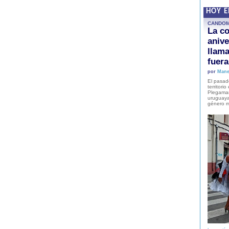
HOY 
CANDO
La co
anive
llam
fuer
por
Mane
El pasad
territori
Plegaman
uruguaya
género m