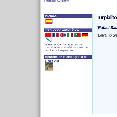
LETRAS DE CANCIONES
Idiomas
Turpialito
(
Rafael Sal
Traducción automática
(
Letra no di
NOTA IMPORTANTE
El uso de
traducciones automáticas suele dar
resultados inesperados.
Aparece en la discografía de
Simón Díaz