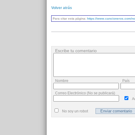
Volver atrás
Para citar esta página:
https://www.cancioneros.com/nc/2
Escribe tu comentario
Nombre
País
Correo Electrónico (No se publicará)
A
No soy un robot