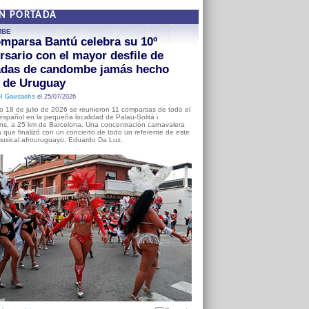
EN PORTADA
MBE
mparsa Bantú celebra su 10º
rsario con el mayor desfile de
adas de candombe jamás hecho
a de Uruguay
l Gausachs
el 25/07/2026
o 18 de julio de 2026 se reunieron 11 comparsas de todo el
o español en la pequeña localidad de Palau-Solità i
s, a 25 km de Barcelona. Una concentración carnavalera
 que finalizó con un concierto de todo un referente de este
usical afrouruguayo, Eduardo Da Luz.