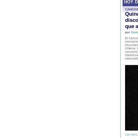
HOY 
CANCIO
Quinc
disco
que a
por
Xavie
El Cancio
cancione
document
chilena. 
canciones
histórico
esencial
Leer artíc