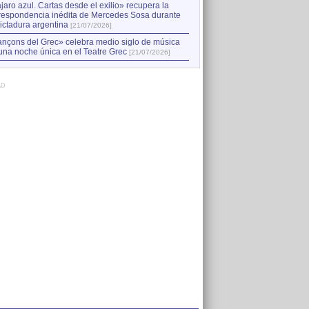
jaro azul. Cartas desde el exilio» recupera la
respondencia inédita de Mercedes Sosa durante
dictadura argentina
[21/07/2026]
nçons del Grec» celebra medio siglo de música
una noche única en el Teatre Grec
[21/07/2026]
AD