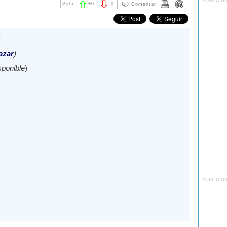
PUBLICID
Vota:
+
0
-
0
Comentar
azar
)
sponible
)
PUBLICID