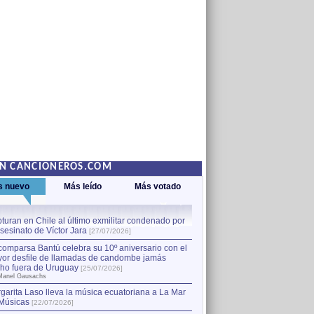
EN CANCIONEROS.COM
s nuevo
Más leído
Más votado
turan en Chile al último exmilitar condenado por
La comparsa Bantú celebra s
asesinato de Víctor Jara
mayor desfile de llamadas
1
[27/07/2026]
hecho fuera de Uruguay
[25
comparsa Bantú celebra su 10º aniversario con el
por Manel Gausachs
or desfile de llamadas de candombe jamás
Capturan en Chile al último
2
ho fuera de Uruguay
[25/07/2026]
el asesinato de Víctor Jara
[
Manel Gausachs
garita Laso lleva la música ecuatoriana a La Mar
Músicas
[22/07/2026]