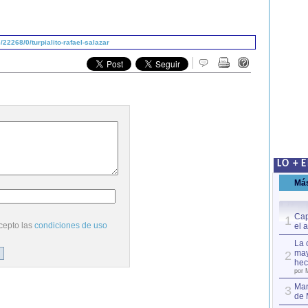
2268/0/turpialito-rafael-salazar
LO + 
Má
Cap
1
cepto las
condiciones de uso
el 
La 
may
2
hec
por 
Mar
3
de 