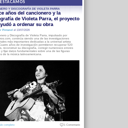
DESTACAMOS
NERO Y DISCOGRAFÍA DE VIOLETA PARRA
e años del cancionero y la
grafía de Violeta Parra, el proyecto
yudó a ordenar su obra
r Pintanel
el 13/07/2026
nero y Discografía de Violeta Parra, impulsado por
ros.com, continúa siendo una de las investigaciones
ales más importantes dedicadas a la universal artista
Cuatro años de investigación permitieron recuperar 520
, reconstruir su discografía, corregir numerosos errores
s y fijar datos fundamentales sobre una de las figuras
es de la música latinoamericana.
ulo completo
1 Comentario