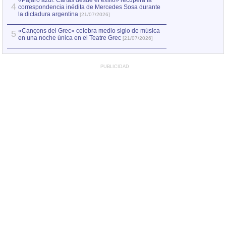
«Pájaro azul. Cartas desde el exilio» recupera la
4
correspondencia inédita de Mercedes Sosa durante
la dictadura argentina
[21/07/2026]
«Cançons del Grec» celebra medio siglo de música
5
en una noche única en el Teatre Grec
[21/07/2026]
PUBLICIDAD