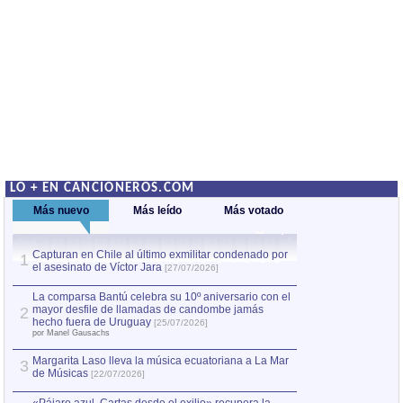
LO + EN CANCIONEROS.COM
Más nuevo
Más leído
Más votado
Capturan en Chile al último exmilitar condenado por
La comparsa Bantú
1
el asesinato de Víctor Jara
mayor desfile de
1
[27/07/2026]
hecho fuera de U
por Manel Gausachs
La comparsa Bantú celebra su 10º aniversario con el
mayor desfile de llamadas de candombe jamás
2
Capturan en Chile
2
hecho fuera de Uruguay
[25/07/2026]
el asesinato de Ví
por Manel Gausachs
Margarita Laso lleva la música ecuatoriana a La Mar
3
de Músicas
[22/07/2026]