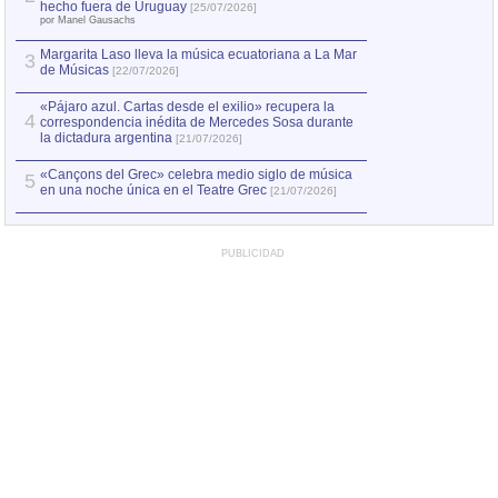
Capturan en Chile
2
hecho fuera de Uruguay
[25/07/2026]
el asesinato de Ví
por Manel Gausachs
Margarita Laso lleva la música ecuatoriana a La Mar
3
de Músicas
[22/07/2026]
«Pájaro azul. Cartas desde el exilio» recupera la
4
correspondencia inédita de Mercedes Sosa durante
la dictadura argentina
[21/07/2026]
«Cançons del Grec» celebra medio siglo de música
5
en una noche única en el Teatre Grec
[21/07/2026]
PUBLICIDAD