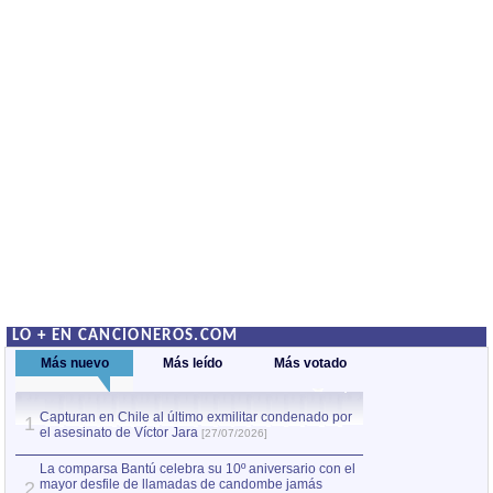
LO + EN CANCIONEROS.COM
Más nuevo
Más leído
Más votado
Capturan en Chile al último exmilitar condenado por
La comparsa Bantú
1
el asesinato de Víctor Jara
mayor desfile de
1
[27/07/2026]
hecho fuera de U
por Manel Gausachs
La comparsa Bantú celebra su 10º aniversario con el
mayor desfile de llamadas de candombe jamás
2