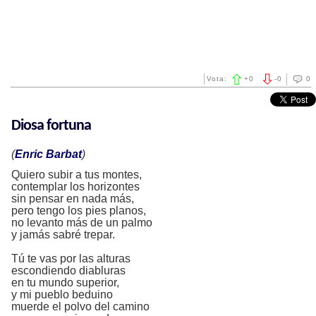
Vota:
+
0
-
0
0
Diosa fortuna
(
Enric Barbat
)
Quiero subir a tus montes,
contemplar los horizontes
sin pensar en nada más,
pero tengo los pies planos,
no levanto más de un palmo
y jamás sabré trepar.
Tú te vas por las alturas
escondiendo diabluras
en tu mundo superior,
y mi pueblo beduino
muerde el polvo del camino