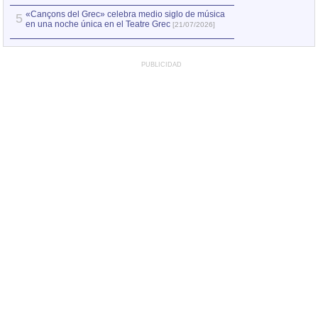
«Cançons del Grec» celebra medio siglo de música
5
en una noche única en el Teatre Grec
[21/07/2026]
PUBLICIDAD