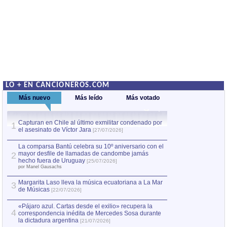
LO + EN CANCIONEROS.COM
Más nuevo
Más leído
Más votado
Capturan en Chile al último exmilitar condenado por
La comparsa Bantú
1
el asesinato de Víctor Jara
mayor desfile de
1
[27/07/2026]
hecho fuera de U
por Manel Gausachs
La comparsa Bantú celebra su 10º aniversario con el
mayor desfile de llamadas de candombe jamás
2
Capturan en Chile
2
hecho fuera de Uruguay
[25/07/2026]
el asesinato de Ví
por Manel Gausachs
Margarita Laso lleva la música ecuatoriana a La Mar
3
de Músicas
[22/07/2026]
«Pájaro azul. Cartas desde el exilio» recupera la
4
correspondencia inédita de Mercedes Sosa durante
la dictadura argentina
[21/07/2026]