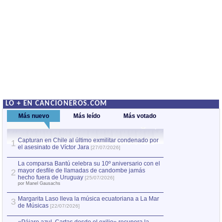
LO + EN CANCIONEROS.COM
Más nuevo
Más leído
Más votado
Capturan en Chile al último exmilitar condenado por
La comparsa Bantú
1
el asesinato de Víctor Jara
mayor desfile de
1
[27/07/2026]
hecho fuera de U
por Manel Gausachs
La comparsa Bantú celebra su 10º aniversario con el
mayor desfile de llamadas de candombe jamás
2
Capturan en Chile
2
hecho fuera de Uruguay
[25/07/2026]
el asesinato de Ví
por Manel Gausachs
Margarita Laso lleva la música ecuatoriana a La Mar
3
de Músicas
[22/07/2026]