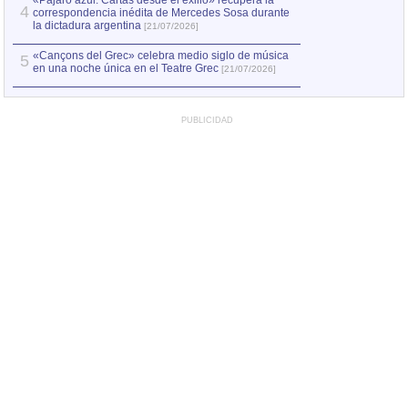
«Pájaro azul. Cartas desde el exilio» recupera la
4
correspondencia inédita de Mercedes Sosa durante
la dictadura argentina
[21/07/2026]
«Cançons del Grec» celebra medio siglo de música
5
en una noche única en el Teatre Grec
[21/07/2026]
PUBLICIDAD