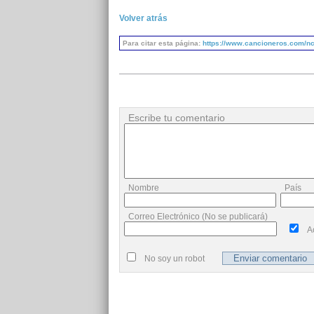
Volver atrás
Para citar esta página:
https://www.cancioneros.com/nc/
Escribe tu comentario
Nombre
País
Correo Electrónico (No se publicará)
A
No soy un robot