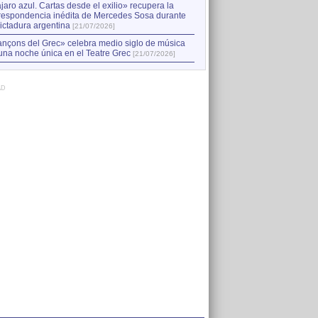
jaro azul. Cartas desde el exilio» recupera la
respondencia inédita de Mercedes Sosa durante
dictadura argentina
[21/07/2026]
nçons del Grec» celebra medio siglo de música
una noche única en el Teatre Grec
[21/07/2026]
AD