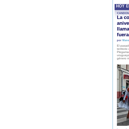
HOY 
CANDO
La co
anive
llam
fuer
por
Mane
El pasad
territori
Plegaman
uruguaya
género m