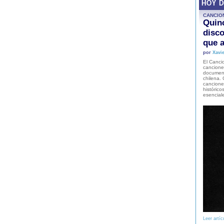
HOY 
CANCIO
Quinc
disco
que a
por
Xavie
El Cancio
cancione
document
chilena. 
canciones
histórico
esencial
Leer artíc