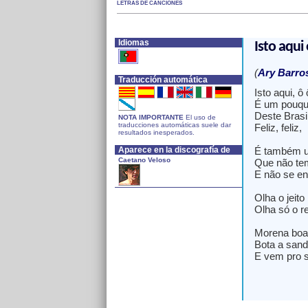
LETRAS DE CANCIONES
Idiomas
Isto aqui
(
Ary Barro
Traducción automática
Isto aqui, ô 
É um pouqui
Deste Brasil
NOTA IMPORTANTE
El uso de
traducciones automáticas suele dar
Feliz, feliz,
resultados inesperados.
Aparece en la discografía de
É também u
Caetano Veloso
Que não tem
E não se en
Olha o jeito
Olha só o r
Morena boa,
Bota a sandá
E vem pro 