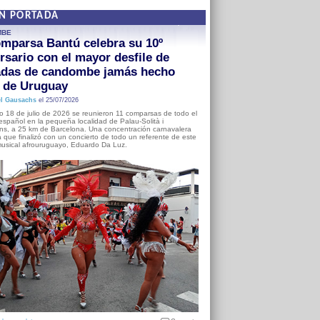
EN PORTADA
MBE
mparsa Bantú celebra su 10º
rsario con el mayor desfile de
adas de candombe jamás hecho
a de Uruguay
l Gausachs
el 25/07/2026
o 18 de julio de 2026 se reunieron 11 comparsas de todo el
o español en la pequeña localidad de Palau-Solità i
s, a 25 km de Barcelona. Una concentración carnavalera
 que finalizó con un concierto de todo un referente de este
usical afrouruguayo, Eduardo Da Luz.