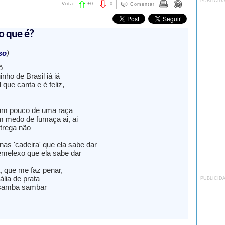
PUBLICID
Vota:
+
0
-
0
Comentar
 o que é?
so
)
ô
nho de Brasil iá iá
 que canta e é feliz,
m pouco de uma raça
 medo de fumaça ai, ai
trega não
 nas 'cadeira' que ela sabe dar
emelexo que ela sabe dar
 que me faz penar,
lia de prata
PUBLICID
samba sambar