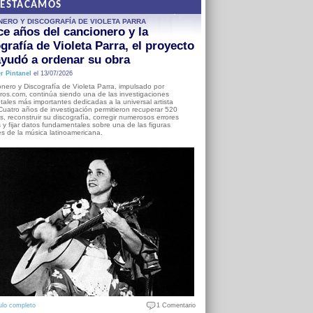
DESTACAMOS
NERO Y DISCOGRAFÍA DE VIOLETA PARRA
e años del cancionero y la
grafía de Violeta Parra, el proyecto
yudó a ordenar su obra
r Pintanel
el 13/07/2026
nero y Discografía de Violeta Parra, impulsado por
ros.com, continúa siendo una de las investigaciones
ales más importantes dedicadas a la universal artista
Cuatro años de investigación permitieron recuperar 520
, reconstruir su discografía, corregir numerosos errores
s y fijar datos fundamentales sobre una de las figuras
es de la música latinoamericana.
ulo completo
1 Comentario