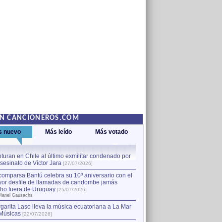
EN CANCIONEROS.COM
s nuevo
Más leído
Más votado
turan en Chile al último exmilitar condenado por
La comparsa Bantú celebra s
asesinato de Víctor Jara
mayor desfile de llamadas
1
[27/07/2026]
hecho fuera de Uruguay
[25
comparsa Bantú celebra su 10º aniversario con el
por Manel Gausachs
or desfile de llamadas de candombe jamás
Capturan en Chile al último
2
ho fuera de Uruguay
[25/07/2026]
el asesinato de Víctor Jara
[
Manel Gausachs
garita Laso lleva la música ecuatoriana a La Mar
Músicas
[22/07/2026]