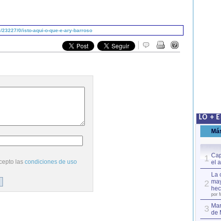
23227/0/isto-aqui-o-que-e-ary-barroso
LO + 
Má
Cap
1
cepto las
condiciones de uso
el 
La 
may
2
hec
por 
Mar
3
de 