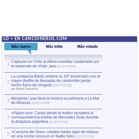
LO + EN CANCIONEROS.COM
Más nuevo
Más leído
Más votado
Capturan en Chile al último exmilitar condenado por
La comparsa Bantú
1
el asesinato de Víctor Jara
mayor desfile de
1
[27/07/2026]
hecho fuera de U
por Manel Gausachs
La comparsa Bantú celebra su 10º aniversario con el
mayor desfile de llamadas de candombe jamás
2
Capturan en Chile
2
hecho fuera de Uruguay
[25/07/2026]
el asesinato de Ví
por Manel Gausachs
Margarita Laso lleva la música ecuatoriana a La Mar
3
de Músicas
[22/07/2026]
«Pájaro azul. Cartas desde el exilio» recupera la
4
correspondencia inédita de Mercedes Sosa durante
la dictadura argentina
[21/07/2026]
«Cançons del Grec» celebra medio siglo de música
5
en una noche única en el Teatre Grec
[21/07/2026]