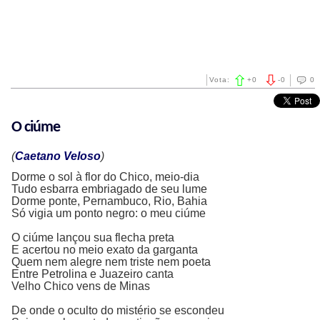
Vota:
+
0
-
0
0
O ciúme
(
Caetano Veloso
)
Dorme o sol à flor do Chico, meio-dia
Tudo esbarra embriagado de seu lume
Dorme ponte, Pernambuco, Rio, Bahia
Só vigia um ponto negro: o meu ciúme
O ciúme lançou sua flecha preta
E acertou no meio exato da garganta
Quem nem alegre nem triste nem poeta
Entre Petrolina e Juazeiro canta
Velho Chico vens de Minas
De onde o oculto do mistério se escondeu