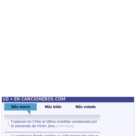
LO + EN CANCIONEROS.COM
Más nuevo
Más leído
Más votado
Capturan en Chile al último exmilitar condenado por
La comparsa Bantú
1
el asesinato de Víctor Jara
mayor desfile de
1
[27/07/2026]
hecho fuera de U
por Manel Gausachs