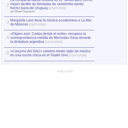
La comparsa Bantú celebra su 10º aniversario con el
mayor desfile de llamadas de candombe jamás
2
Capturan en Chile
2
hecho fuera de Uruguay
[25/07/2026]
el asesinato de Ví
por Manel Gausachs
Margarita Laso lleva la música ecuatoriana a La Mar
Margarita Laso ll
3
3
de Músicas
de Músicas
[22/07/2026]
[22/07
«Pájaro azul. Cartas desde el exilio» recupera la
4
correspondencia inédita de Mercedes Sosa durante
la dictadura argentina
[21/07/2026]
«Cançons del Grec» celebra medio siglo de música
5
en una noche única en el Teatre Grec
[21/07/2026]
PUBLICIDAD