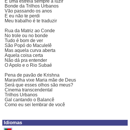
E uma estrela sempre a luzir
Bonde da Trilhos Urbanos
Vão passando os anos
E eu não te perdi
Meu trabalho é te traduzir
Rua da Matriz ao Conde
No trole ou no bonde
Tudo é bom de ver
São Popó do Maculelê
Mas aquela curva aberta
Aquela coisa certa
Não dá pra entender
O Apolo e o Rio Subaé
Pena de pavão de Krishna
Maravilha vixe Maria mãe de Deus
Será que esses olhos são meus?
Cinema transcendental
Trilhos Urbanos
Gal cantando o Balancê
Como eu sei lembrar de você
Idiomas