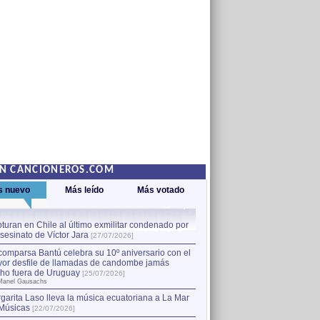
EN CANCIONEROS.COM
s nuevo
Más leído
Más votado
turan en Chile al último exmilitar condenado por
La comparsa Bantú celebra s
asesinato de Víctor Jara
mayor desfile de llamadas
1
[27/07/2026]
hecho fuera de Uruguay
[25
comparsa Bantú celebra su 10º aniversario con el
por Manel Gausachs
or desfile de llamadas de candombe jamás
Capturan en Chile al último
2
ho fuera de Uruguay
[25/07/2026]
el asesinato de Víctor Jara
[
Manel Gausachs
garita Laso lleva la música ecuatoriana a La Mar
Músicas
[22/07/2026]