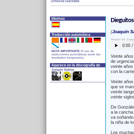
LETRAS DE CANCIONES
Idiomas
Dieguitos
(
Joaquín S
Traducción automática
Versión de Joaq
NOTA IMPORTANTE
El uso de
traducciones automáticas suele dar
Veinte años
resultados inesperados.
de urgencias
Aparece en la discografía de
veinte años
Joaquín Sabina
con la carne
Veinte años
que se marc
veinte tang
veinte siglo
De González
a la cancha
va soñando
la niña de lo
Los muchach