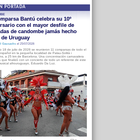
EN PORTADA
MBE
mparsa Bantú celebra su 10º
rsario con el mayor desfile de
adas de candombe jamás hecho
a de Uruguay
l Gausachs
el 25/07/2026
o 18 de julio de 2026 se reunieron 11 comparsas de todo el
o español en la pequeña localidad de Palau-Solità i
s, a 25 km de Barcelona. Una concentración carnavalera
 que finalizó con un concierto de todo un referente de este
usical afrouruguayo, Eduardo Da Luz.