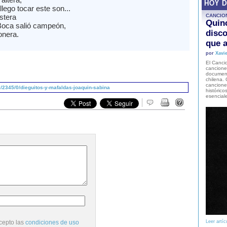
HOY 
llego tocar este son...
stera
CANCIO
Quinc
Boca salió campeón,
disco
onera.
que a
por
Xavie
El Cancio
cancione
document
chilena. 
canciones
/2345/0/dieguitos-y-mafaldas-joaquin-sabina
histórico
esencial
cepto las
condiciones de uso
Leer artíc