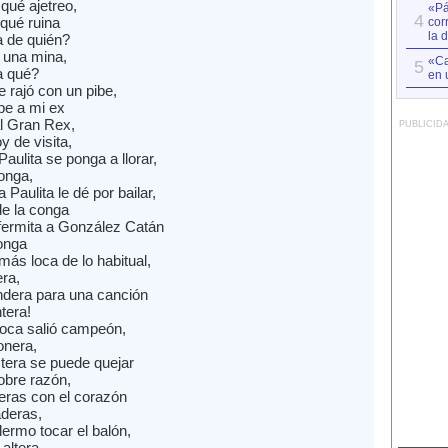
qué ajetreo,
«Pá
4
qué ruina
cor
la 
a de quién?
 una mina,
«Ca
5
a qué?
en 
 se rajó con un pibe,
be a mi ex
al Gran Rex,
PUBLICID
 de visita,
aulita se ponga a llorar,
longa,
 Paulita le dé por bailar,
e la conga
fermita a González Catán
onga
más loca de lo habitual,
era,
dera para una canción
tera!
oca salió campeón,
onera,
tera se puede quejar
obre razón,
meras con el corazón
aderas,
lermo tocar el balón,
 altera,