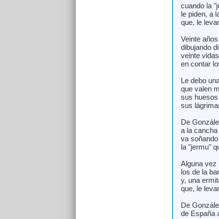
cuando la "
le piden, a 
que, le levan
Veinte años
dibujando d
veinte vida
en contar lo
Le debo una
que valen m
sus huesos 
sus lágrima
De González
a la cancha
va soñando 
la "jermu" 
Alguna vez
los de la ba
y, una ermit
que, le levan
De González
de España a