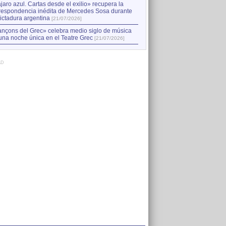
jaro azul. Cartas desde el exilio» recupera la
respondencia inédita de Mercedes Sosa durante
dictadura argentina
[21/07/2026]
nçons del Grec» celebra medio siglo de música
una noche única en el Teatre Grec
[21/07/2026]
AD