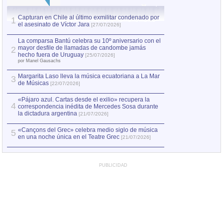
Capturan en Chile al último exmilitar condenado por
La comparsa Bantú
1
el asesinato de Víctor Jara
mayor desfile de
1
[27/07/2026]
hecho fuera de U
por Manel Gausachs
La comparsa Bantú celebra su 10º aniversario con el
mayor desfile de llamadas de candombe jamás
2
Capturan en Chile
2
hecho fuera de Uruguay
[25/07/2026]
el asesinato de Ví
por Manel Gausachs
Margarita Laso lleva la música ecuatoriana a La Mar
3
de Músicas
[22/07/2026]
«Pájaro azul. Cartas desde el exilio» recupera la
4
correspondencia inédita de Mercedes Sosa durante
la dictadura argentina
[21/07/2026]
«Cançons del Grec» celebra medio siglo de música
5
en una noche única en el Teatre Grec
[21/07/2026]
PUBLICIDAD