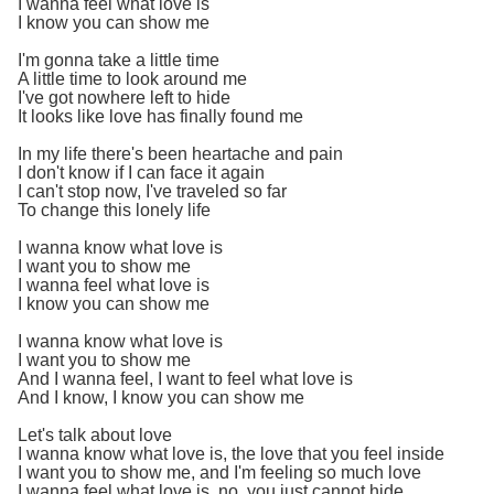
I wanna feel what love is
I know you can show me
I'm gonna take a little time
A little time to look around me
I've got nowhere left to hide
It looks like love has finally found me
In my life there's been heartache and pain
I don't know if I can face it again
I can't stop now, I've traveled so far
To change this lonely life
I wanna know what love is
I want you to show me
I wanna feel what love is
I know you can show me
I wanna know what love is
I want you to show me
And I wanna feel, I want to feel what love is
And I know, I know you can show me
Let's talk about love
I wanna know what love is, the love that you feel inside
I want you to show me, and I'm feeling so much love
I wanna feel what love is, no, you just cannot hide