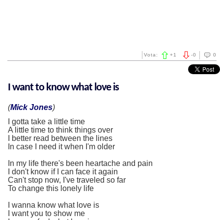
Vota:
+
1
-
0
0
I want to know what love is
(
Mick Jones
)
I gotta take a little time
A little time to think things over
I better read between the lines
In case I need it when I'm older
In my life there's been heartache and pain
I don't know if I can face it again
Can't stop now, I've traveled so far
To change this lonely life
I wanna know what love is
I want you to show me