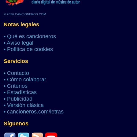
© 2026 CANCIONEROS.COM
Notas legales
•
Qué es cancioneros
•
Aviso legal
•
Política de cookies
Servicios
•
Contacto
•
Cómo colaborar
•
Criterios
•
Estadísticas
•
Publicidad
•
Versión clásica
•
cancioneros.com/letras
Síguenos