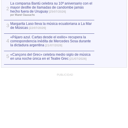
por Manel Gausachs
La comparsa Bantú celebra su 10º aniversario con el
mayor desfile de llamadas de candombe jamás
2
Capturan en Chile
2
hecho fuera de Uruguay
[25/07/2026]
el asesinato de Ví
por Manel Gausachs
Margarita Laso lleva la música ecuatoriana a La Mar
3
de Músicas
[22/07/2026]
«Pájaro azul. Cartas desde el exilio» recupera la
4
correspondencia inédita de Mercedes Sosa durante
la dictadura argentina
[21/07/2026]
«Cançons del Grec» celebra medio siglo de música
5
en una noche única en el Teatre Grec
[21/07/2026]
PUBLICIDAD