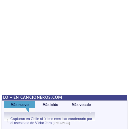
LO + EN CANCIONEROS.COM
Más nuevo
Más leído
Más votado
Capturan en Chile al último exmilitar condenado por
La comparsa Bantú
1
el asesinato de Víctor Jara
mayor desfile de
1
[27/07/2026]
hecho fuera de U