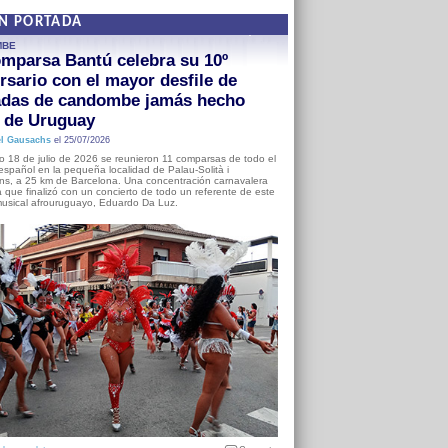
EN PORTADA
MBE
mparsa Bantú celebra su 10º
rsario con el mayor desfile de
adas de candombe jamás hecho
a de Uruguay
l Gausachs
el 25/07/2026
o 18 de julio de 2026 se reunieron 11 comparsas de todo el
o español en la pequeña localidad de Palau-Solità i
s, a 25 km de Barcelona. Una concentración carnavalera
 que finalizó con un concierto de todo un referente de este
usical afrouruguayo, Eduardo Da Luz.