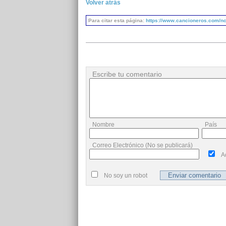
Volver atrás
Para citar esta página:
https://www.cancioneros.com/nc
Escribe tu comentario
Nombre
País
Correo Electrónico (No se publicará)
A
No soy un robot