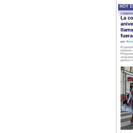
HOY 
CANDO
La co
anive
llam
fuer
por
Mane
El pasad
territori
Plegaman
uruguaya
género m