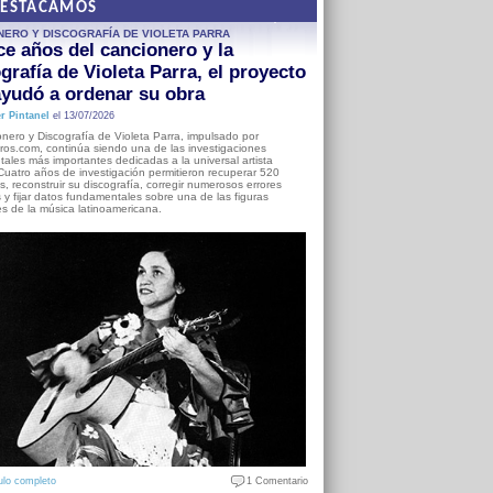
DESTACAMOS
NERO Y DISCOGRAFÍA DE VIOLETA PARRA
e años del cancionero y la
grafía de Violeta Parra, el proyecto
yudó a ordenar su obra
r Pintanel
el 13/07/2026
nero y Discografía de Violeta Parra, impulsado por
ros.com, continúa siendo una de las investigaciones
ales más importantes dedicadas a la universal artista
Cuatro años de investigación permitieron recuperar 520
, reconstruir su discografía, corregir numerosos errores
s y fijar datos fundamentales sobre una de las figuras
es de la música latinoamericana.
ulo completo
1 Comentario