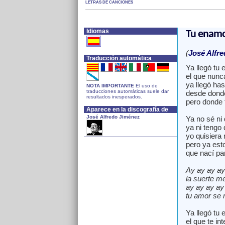
LETRAS DE CANCIONES
Idiomas
Tu enam
(
José Alfr
Traducción automática
Ya llegó tu
el que nunc
ya llegó has
NOTA IMPORTANTE
El uso de
traducciones automáticas suele dar
desde donde
resultados inesperados.
pero donde 
Aparece en la discografía de
José Alfredo Jiménez
Ya no sé ni 
ya ni tengo 
yo quisiera 
pero ya est
que nací pa
Ay ay ay ay
la suerte m
ay ay ay ay
tu amor se 
Ya llegó tu
el que te in