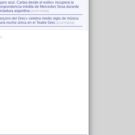
jaro azul. Cartas desde el exilio» recupera la
respondencia inédita de Mercedes Sosa durante
dictadura argentina
[21/07/2026]
nçons del Grec» celebra medio siglo de música
una noche única en el Teatre Grec
[21/07/2026]
AD