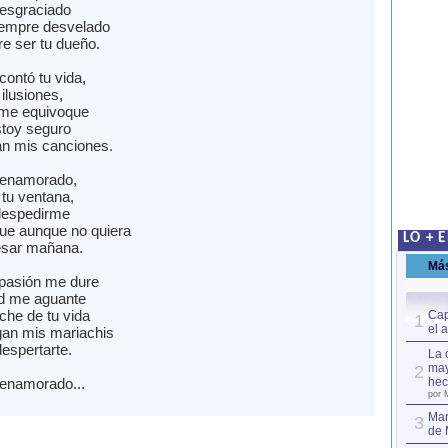
esgraciado
iempre desvelado
re ser tu dueño.
contó tu vida,
ilusiones,
 me equivoque
stoy seguro
an mis canciones.
 enamorado,
 tu ventana,
despedirme
ue aunque no quiera
LO + 
esar mañana.
Má
 pasión me dure
ad me aguante
che de tu vida
Cap
1
el 
an mis mariachis
espertarte.
La 
may
2
 enamorado...
hec
por 
Mar
3
de 