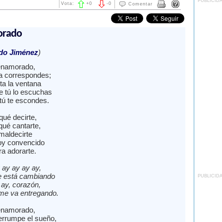
PUBLICID
Vota:
+
0
-
0
Comentar
orado
edo Jiménez
)
 enamorado,
a correspondes;
ta la ventana
 tú lo escuchas
tú te escondes.
qué decirte,
qué cantarte,
maldecirte
oy convencido
ra adorarte.
 ay ay ay ay,
e está cambiando
PUBLICID
 ay, corazón,
me va entregando.
 enamorado,
terrumpe el sueño,