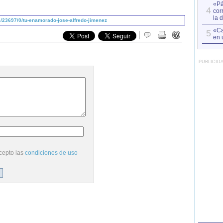
«Pá
4
cor
la 
/23697/0/tu-enamorado-jose-alfredo-jimenez
«Ca
5
en 
PUBLICID
cepto las
condiciones de uso