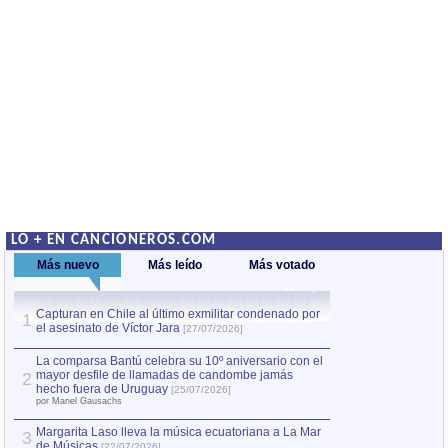
LO + EN CANCIONEROS.COM
Más nuevo
Más leído
Más votado
Capturan en Chile al último exmilitar condenado por
La comparsa Bantú
1
el asesinato de Víctor Jara
mayor desfile de
1
[27/07/2026]
hecho fuera de U
por Manel Gausachs
La comparsa Bantú celebra su 10º aniversario con el
mayor desfile de llamadas de candombe jamás
2
Capturan en Chile
2
hecho fuera de Uruguay
[25/07/2026]
el asesinato de Ví
por Manel Gausachs
Margarita Laso lleva la música ecuatoriana a La Mar
3
de Músicas
[22/07/2026]