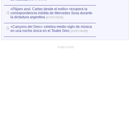
«Pájaro azul. Cartas desde el exilio» recupera la
4
correspondencia inédita de Mercedes Sosa durante
la dictadura argentina
[21/07/2026]
«Cançons del Grec» celebra medio siglo de música
5
en una noche única en el Teatre Grec
[21/07/2026]
PUBLICIDAD