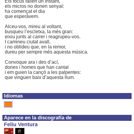
Els focus fallen un instant,
els micros no donen senyal:
ha començat el dia
que esperàvem.
Alceu-vos, mireu al voltant,
busqueu l’escletxa, la més gran:
eixiu junts al carrer i reagrupeu-vos.
I camineu ciutat avall,
i no oblideu que, en la remor,
dureu per sempre més aquesta música.
Convoque ara i des d’ací,
dones i homes que han cantat
i em guien la cançó a les palpentes:
que vinguen baix d’aquesta llum.
Idiomas
Aparece en la discografía de
Feliu Ventura