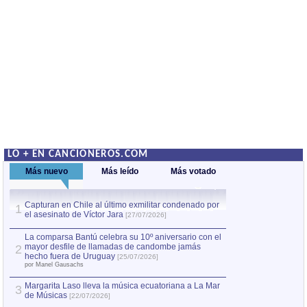
LO + EN CANCIONEROS.COM
Más nuevo
Más leído
Más votado
Capturan en Chile al último exmilitar condenado por
La comparsa Bantú
1
el asesinato de Víctor Jara
mayor desfile de
1
[27/07/2026]
hecho fuera de U
por Manel Gausachs
La comparsa Bantú celebra su 10º aniversario con el
mayor desfile de llamadas de candombe jamás
2
Capturan en Chile
2
hecho fuera de Uruguay
[25/07/2026]
el asesinato de Ví
por Manel Gausachs
Margarita Laso lleva la música ecuatoriana a La Mar
3
de Músicas
[22/07/2026]