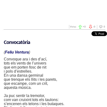
Vota:
+
0
-
0
0
Convocatòria
(
Feliu Ventura
)
Convoque ara i des d’ací,
tots els vents de l’univers
que em porten fosc de nit
i pols d’estrelles.
En una dansa germinal
que trenque els llits i les parets,
que escampe, com un crit,
aquesta música.
Ja puc sentir la tremolor,
com van cruixint tots els taulons:
s’encenen els telons i les butaques.