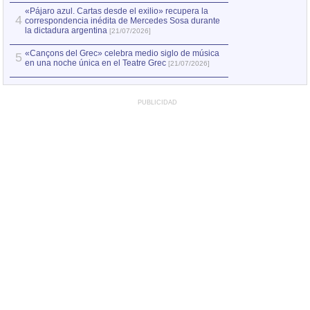
«Pájaro azul. Cartas desde el exilio» recupera la
4
correspondencia inédita de Mercedes Sosa durante
la dictadura argentina
[21/07/2026]
«Cançons del Grec» celebra medio siglo de música
5
en una noche única en el Teatre Grec
[21/07/2026]
PUBLICIDAD