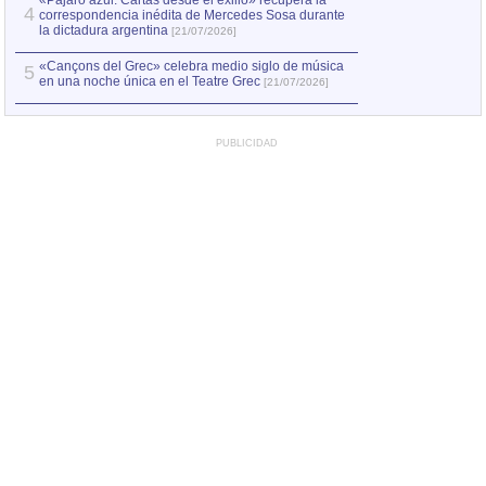
«Pájaro azul. Cartas desde el exilio» recupera la
4
correspondencia inédita de Mercedes Sosa durante
la dictadura argentina
[21/07/2026]
«Cançons del Grec» celebra medio siglo de música
5
en una noche única en el Teatre Grec
[21/07/2026]
PUBLICIDAD