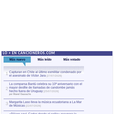
LO + EN CANCIONEROS.COM
Más nuevo
Más leído
Más votado
Capturan en Chile al último exmilitar condenado por
La comparsa Bantú
1
el asesinato de Víctor Jara
mayor desfile de
1
[27/07/2026]
hecho fuera de U
por Manel Gausachs
La comparsa Bantú celebra su 10º aniversario con el
mayor desfile de llamadas de candombe jamás
2
Capturan en Chile
2
hecho fuera de Uruguay
[25/07/2026]
el asesinato de Ví
por Manel Gausachs
Margarita Laso lleva la música ecuatoriana a La Mar
3
de Músicas
[22/07/2026]