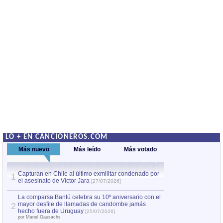
LO + EN CANCIONEROS.COM
Más nuevo
Más leído
Más votado
Capturan en Chile al último exmilitar condenado por
Capturan en Chile
1
1
el asesinato de Víctor Jara
el asesinato de Ví
[27/07/2026]
La comparsa Bantú celebra su 10º aniversario con el
mayor desfile de llamadas de candombe jamás
2
hecho fuera de Uruguay
[25/07/2026]
por Manel Gausachs