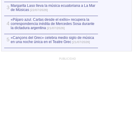
Margarita Laso lleva la música ecuatoriana a La Mar
3
de Músicas
[22/07/2026]
«Pájaro azul. Cartas desde el exilio» recupera la
4
correspondencia inédita de Mercedes Sosa durante
la dictadura argentina
[21/07/2026]
«Cançons del Grec» celebra medio siglo de música
5
en una noche única en el Teatre Grec
[21/07/2026]
PUBLICIDAD