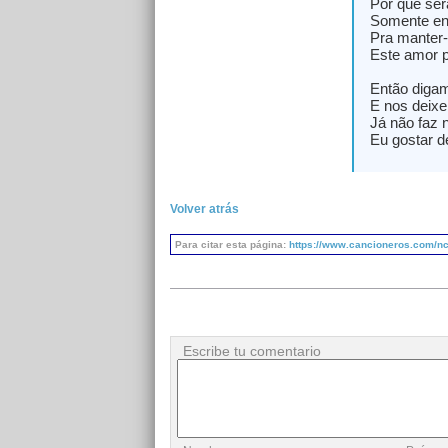
Por que ser
Somente en
Pra manter-
Este amor 
Então diga
E nos deixe
Já não faz 
Eu gostar d
Volver atrás
Para citar esta página:
https://www.cancioneros.com/nc
Escribe tu comentario