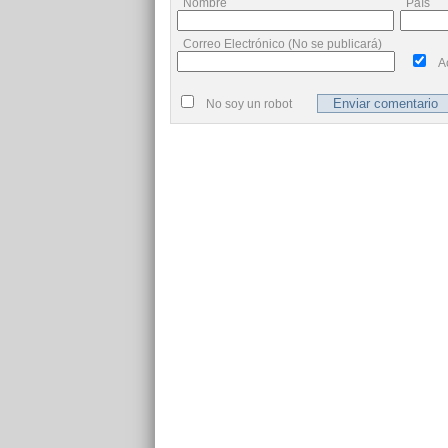
Nombre
País
Correo Electrónico (No se publicará)
A
No soy un robot