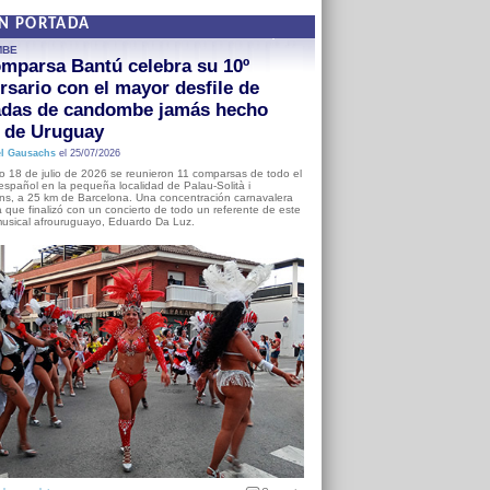
EN PORTADA
MBE
mparsa Bantú celebra su 10º
rsario con el mayor desfile de
adas de candombe jamás hecho
a de Uruguay
l Gausachs
el 25/07/2026
o 18 de julio de 2026 se reunieron 11 comparsas de todo el
o español en la pequeña localidad de Palau-Solità i
s, a 25 km de Barcelona. Una concentración carnavalera
 que finalizó con un concierto de todo un referente de este
usical afrouruguayo, Eduardo Da Luz.