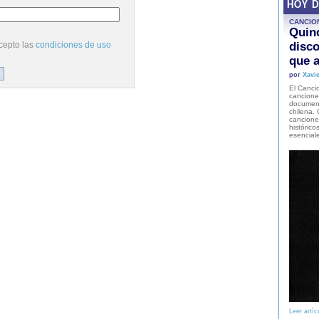
HOY 
CANCIO
Quinc
cepto las
condiciones de uso
disco
que a
por
Xavie
El Cancio
cancione
document
chilena. 
canciones
histórico
esencial
Leer artíc