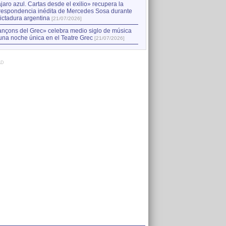
jaro azul. Cartas desde el exilio» recupera la
respondencia inédita de Mercedes Sosa durante
dictadura argentina
[21/07/2026]
nçons del Grec» celebra medio siglo de música
una noche única en el Teatre Grec
[21/07/2026]
AD