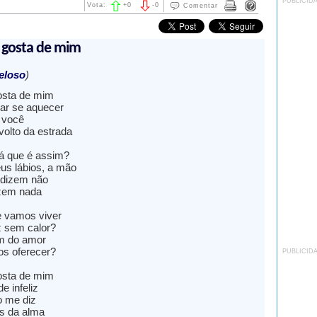
PUBLICID
Vota:
+
0
-
0
Comentar
 gosta de mim
eloso
)
osta de mim
 ar se aquecer
 você
olto da estrada
á que é assim?
us lábios, a mão
 dizem não
izem nada
 vamos viver
 sem calor?
m do amor
s oferecer?
PUBLICID
osta de mim
e infeliz
o me diz
s da alma