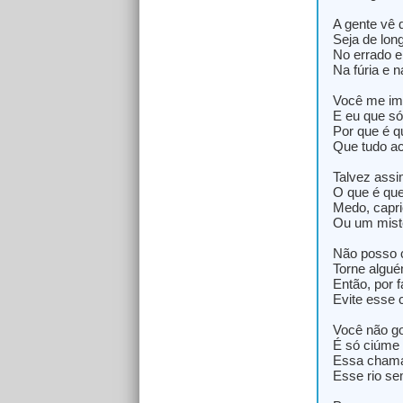
A gente vê 
Seja de lon
No errado e
Na fúria e 
Você me im
E eu que só
Por que é 
Que tudo a
Talvez ass
O que é qu
Medo, capri
Ou um misté
Não posso c
Torne algu
Então, por f
Evite esse 
Você não g
É só ciúme 
Essa chama 
Esse rio s