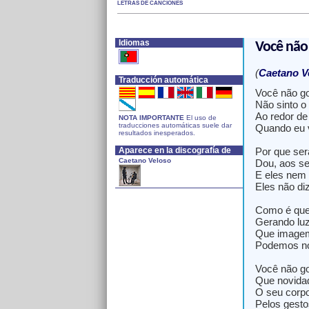
LETRAS DE CANCIONES
Idiomas
Você não
(
Caetano V
Traducción automática
Você não g
Não sinto o
Ao redor de
NOTA IMPORTANTE
El uso de
traducciones automáticas suele dar
Quando eu v
resultados inesperados.
Aparece en la discografía de
Por que ser
Caetano Veloso
Dou, aos se
E eles nem
Eles não d
Como é que
Gerando luz
Que image
Podemos no
Você não g
Que novidad
O seu corp
Pelos gesto