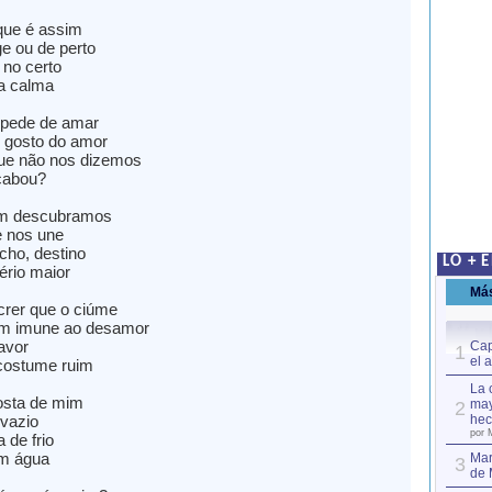
que é assim
ge ou de perto
 no certo
na calma
pede de amar
 gosto do amor
que não nos dizemos
cabou?
im descubramos
e nos une
cho, destino
LO + 
rio maior
Má
rer que o ciúme
ém imune ao desamor
avor
Cap
1
el 
costume ruim
La 
osta de mim
may
2
vazio
hec
por 
de frio
em água
Mar
3
de 