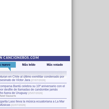
EN CANCIONEROS.COM
s nuevo
Más leído
Más votado
turan en Chile al último exmilitar condenado por
La comparsa Bantú celebra s
asesinato de Víctor Jara
mayor desfile de llamadas
1
[27/07/2026]
hecho fuera de Uruguay
[25
comparsa Bantú celebra su 10º aniversario con el
por Manel Gausachs
or desfile de llamadas de candombe jamás
Capturan en Chile al último
2
ho fuera de Uruguay
[25/07/2026]
el asesinato de Víctor Jara
[
Manel Gausachs
garita Laso lleva la música ecuatoriana a La Mar
Músicas
[22/07/2026]