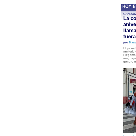
HOY 
CANDO
La co
anive
llam
fuer
por
Mane
El pasad
territori
Plegaman
uruguaya
género m