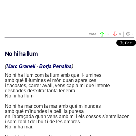
Vota:
+
1
-
0
0
No hi ha llum
(
Marc Granell
-
Borja Penalba
)
No hi ha llum com la llum amb què il·lumines
amb què il·lumines el món quan apareixes
i t'acostes, carrer avall, vens cap a mi que intente
desbades desxifrar tanta tenebra.
No hi ha llum.
No hi ha mar com la mar amb què m'inundes
amb què m'inundes la pell, la puresa
en l'abraçada quan vens amb mi i els cossos s'entrellacen
i som l'oblit del buit i de les ombres.
No hi ha mar.