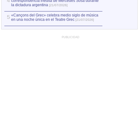
4
correspondencia inédita de Mercedes Sosa durante
la dictadura argentina
[21/07/2026]
«Cançons del Grec» celebra medio siglo de música
5
en una noche única en el Teatre Grec
[21/07/2026]
PUBLICIDAD