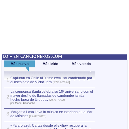
LO + EN CANCIONEROS.COM
Más nuevo
Más leído
Más votado
Capturan en Chile al último exmilitar condenado por
La comparsa Bantú
1
el asesinato de Víctor Jara
mayor desfile de
1
[27/07/2026]
hecho fuera de U
por Manel Gausachs
La comparsa Bantú celebra su 10º aniversario con el
mayor desfile de llamadas de candombe jamás
2
Capturan en Chile
2
hecho fuera de Uruguay
[25/07/2026]
el asesinato de Ví
por Manel Gausachs
Margarita Laso lleva la música ecuatoriana a La Mar
3
de Músicas
[22/07/2026]
«Pájaro azul. Cartas desde el exilio» recupera la