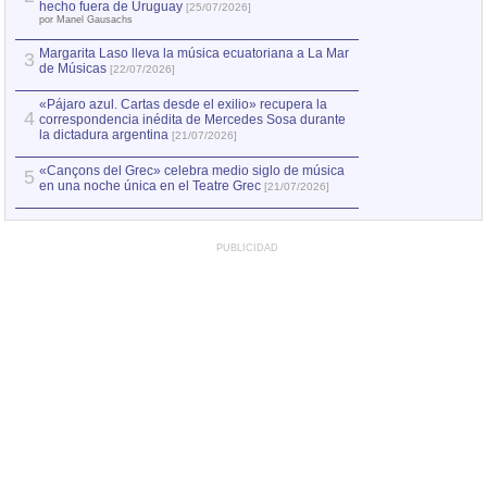
Capturan en Chile
2
hecho fuera de Uruguay
[25/07/2026]
el asesinato de Ví
por Manel Gausachs
Margarita Laso lleva la música ecuatoriana a La Mar
Margarita Laso ll
3
3
de Músicas
de Músicas
[22/07/2026]
[22/07
«Pájaro azul. Cartas desde el exilio» recupera la
4
correspondencia inédita de Mercedes Sosa durante
la dictadura argentina
[21/07/2026]
«Cançons del Grec» celebra medio siglo de música
5
en una noche única en el Teatre Grec
[21/07/2026]
PUBLICIDAD