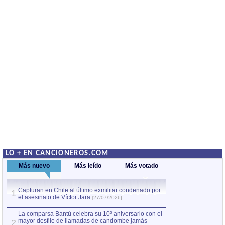
LO + EN CANCIONEROS.COM
Más nuevo
Más leído
Más votado
Capturan en Chile al último exmilitar condenado por
La comparsa Bantú
1
el asesinato de Víctor Jara
mayor desfile de
1
[27/07/2026]
hecho fuera de U
por Manel Gausachs
La comparsa Bantú celebra su 10º aniversario con el
mayor desfile de llamadas de candombe jamás
2