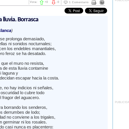
PUBLICID
Vota:
+
0
-
0
1 Comentario
a lluvia. Borrasca
lanca
)
se prolonga demasiado,
llas ni sonidos nocturnales;
ecen los endebles manantiales,
ro feroz se ha desatado.
 que el muro no resista,
a de esta lluvia contamine
i laguna y
 decidan escapar hacia la costa.
 no hay indicios ni señales,
oscuridad lo cubre todo
l fragor del aguacero.
PUBLICID
va borrando los senderos,
os derrumbes de lodo;
ad no conviene a los trigales,
 germinar ni los rosales.
o casi nunca es placentero: