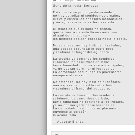
Suite de la lluvia: Borrasca
Esta noche se prolonga demasiado,
no hay estrellas ni sonidos nocturnales;
llueve y crecen los endebles manantiales,
y un aguacero feroz se ha desatado.
Mi temor es que el muro no resista,
que la fuerza de esta lluvia contamine
el azul de mi laguna y
los delfines decidan escapar hacia la costa.
No amanece, no hay indicios ni señales,
una espesa oscuridad lo cubre todo
y continúa el fragor del aguacero.
La crecida va borrando los senderos,
cubriendo los derrumbes de lodo;
tanta humedad no conviene a los trigales,
ya no podrán germinar ni los rosales.
Lo demasiado casi nunca es placentero:
envejece al corazón.
No amanece, no hay indicios ni señales,
una espesa oscuridad lo cubre todo
y continúa el fragor del aguacero.
La crecida va borrando los senderos,
cubriendo los derrumbes de lodo;
tanta humedad no conviene a los trigales,
ya no podrán germinar ni los rosales.
Lo demasiado casi nunca es placentero:
envejece al corazón,
lo acaba todo.
— Augusto Blanca