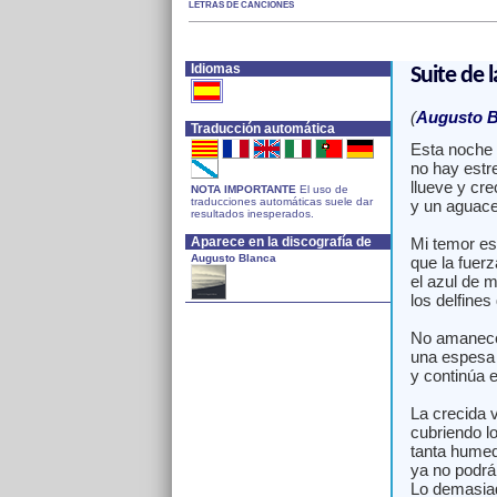
LETRAS DE CANCIONES
Idiomas
Suite de l
(
Augusto B
Traducción automática
Esta noche 
no hay estre
llueve y cr
NOTA IMPORTANTE
El uso de
traducciones automáticas suele dar
y un aguace
resultados inesperados.
Aparece en la discografía de
Mi temor es
Augusto Blanca
que la fuerz
el azul de m
los delfines
No amanece,
una espesa 
y continúa e
La crecida 
cubriendo l
tanta humed
ya no podrán
Lo demasiad