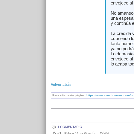
envejece al
No amanece,
una espesa 
y continúa e
La crecida 
cubriendo l
tanta humed
ya no podrán
Lo demasiad
envejece al
lo acaba tod
Volver atrás
Para citar esta página:
https://www.cancioneros.com/nc/
1 COMENTARIO
#1
Edgar Vera García
México