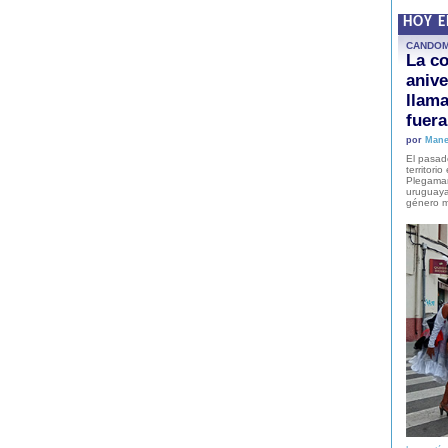
HOY 
CANDO
La co
anive
llam
fuer
por
Mane
El pasad
territori
Plegaman
uruguaya
género m