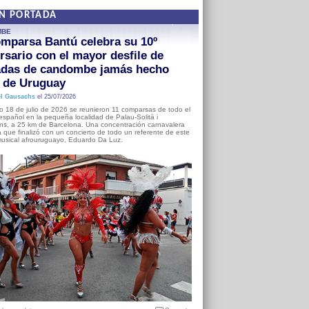
EN PORTADA
MBE
mparsa Bantú celebra su 10º
rsario con el mayor desfile de
adas de candombe jamás hecho
a de Uruguay
l Gausachs
el 25/07/2026
o 18 de julio de 2026 se reunieron 11 comparsas de todo el
o español en la pequeña localidad de Palau-Solità i
s, a 25 km de Barcelona. Una concentración carnavalera
 que finalizó con un concierto de todo un referente de este
usical afrouruguayo, Eduardo Da Luz.