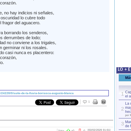
 corazón.
 no hay indicios ni señales,
oscuridad lo cubre todo
l fragor del aguacero.
va borrando los senderos,
os derrumbes de lodo;
ad no conviene a los trigales,
 germinar ni los rosales.
o casi nunca es placentero:
 corazón,
o.
LO + 
Má
Cap
1
24228/0/suite-de-la-lluvia-borrasca-augusto-blanca
el 
1
La 
may
2
hec
por 
Mar
3
de 
[03/02/2026 01:01]
Vota:
+
0
-
0