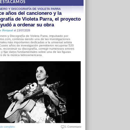
DESTACAMOS
NERO Y DISCOGRAFÍA DE VIOLETA PARRA
e años del cancionero y la
grafía de Violeta Parra, el proyecto
yudó a ordenar su obra
r Pintanel
el 13/07/2026
nero y Discografía de Violeta Parra, impulsado por
ros.com, continúa siendo una de las investigaciones
ales más importantes dedicadas a la universal artista
Cuatro años de investigación permitieron recuperar 520
, reconstruir su discografía, corregir numerosos errores
s y fijar datos fundamentales sobre una de las figuras
es de la música latinoamericana.
ulo completo
1 Comentario