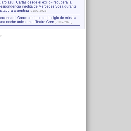
jaro azul. Cartas desde el exilio» recupera la
respondencia inédita de Mercedes Sosa durante
dictadura argentina
[21/07/2026]
nçons del Grec» celebra medio siglo de música
una noche única en el Teatre Grec
[21/07/2026]
AD