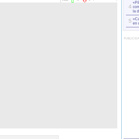
«Pá
4
cor
la 
«Ca
5
en 
PUBLICID