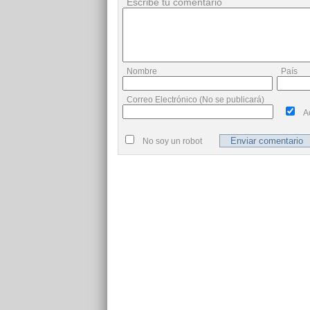
Escribe tu comentario
Nombre
País
Correo Electrónico (No se publicará)
A
No soy un robot