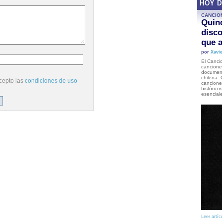
HOY 
CANCIO
Quinc
disco
que a
por
Xavie
El Cancio
cancione
document
chilena. 
cepto las
condiciones de uso
canciones
histórico
esencial
Leer artíc