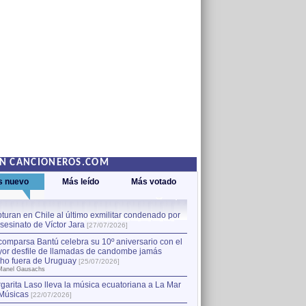
EN CANCIONEROS.COM
s nuevo
Más leído
Más votado
turan en Chile al último exmilitar condenado por
La comparsa Bantú celebra s
asesinato de Víctor Jara
mayor desfile de llamadas
1
[27/07/2026]
hecho fuera de Uruguay
[25
comparsa Bantú celebra su 10º aniversario con el
por Manel Gausachs
or desfile de llamadas de candombe jamás
Capturan en Chile al último
2
ho fuera de Uruguay
[25/07/2026]
el asesinato de Víctor Jara
[
Manel Gausachs
garita Laso lleva la música ecuatoriana a La Mar
Margarita Laso lleva la mús
3
Músicas
de Músicas
[22/07/2026]
[22/07/2026]