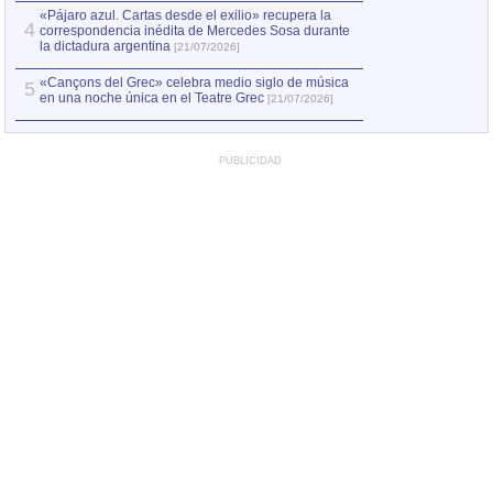
«Pájaro azul. Cartas desde el exilio» recupera la
4
correspondencia inédita de Mercedes Sosa durante
la dictadura argentina
[21/07/2026]
«Cançons del Grec» celebra medio siglo de música
5
en una noche única en el Teatre Grec
[21/07/2026]
PUBLICIDAD