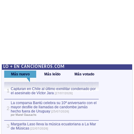
LO + EN CANCIONEROS.COM
Más nuevo
Más leído
Más votado
Capturan en Chile al último exmilitar condenado por
La comparsa Bantú
1
el asesinato de Víctor Jara
mayor desfile de
1
[27/07/2026]
hecho fuera de U
por Manel Gausachs
La comparsa Bantú celebra su 10º aniversario con el
mayor desfile de llamadas de candombe jamás
2
Capturan en Chile
2
hecho fuera de Uruguay
[25/07/2026]
el asesinato de Ví
por Manel Gausachs
Margarita Laso lleva la música ecuatoriana a La Mar
3
de Músicas
[22/07/2026]