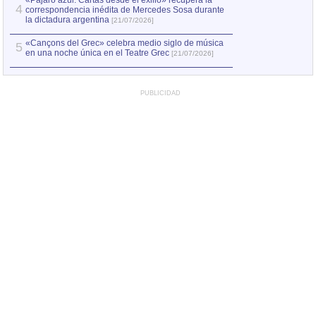
«Pájaro azul. Cartas desde el exilio» recupera la
4
correspondencia inédita de Mercedes Sosa durante
la dictadura argentina
[21/07/2026]
«Cançons del Grec» celebra medio siglo de música
5
en una noche única en el Teatre Grec
[21/07/2026]
PUBLICIDAD