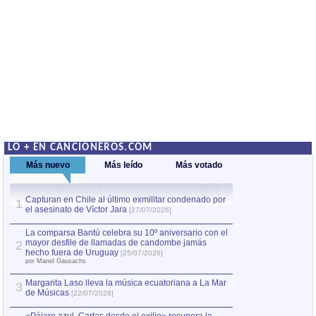
LO + EN CANCIONEROS.COM
Más nuevo
Más leído
Más votado
Capturan en Chile al último exmilitar condenado por
La comparsa Bantú
1
el asesinato de Víctor Jara
mayor desfile de
1
[27/07/2026]
hecho fuera de U
por Manel Gausachs
La comparsa Bantú celebra su 10º aniversario con el
mayor desfile de llamadas de candombe jamás
2
Capturan en Chile
2
hecho fuera de Uruguay
[25/07/2026]
el asesinato de Ví
por Manel Gausachs
Margarita Laso lleva la música ecuatoriana a La Mar
3
de Músicas
[22/07/2026]